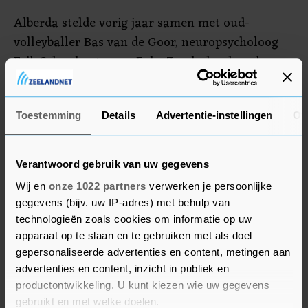
Alberda stelde vorig jaar samen met oud-
volleyballer Bas van de Goor, neuropsycholoog
Erik Scherder, turner Epke Zonderland en de
voetbaltrainers Louis van Gaal, Guus Hiddink en
Sarina Wiegman een pamflet op. Het bevatte een
oproep aan de politiek en de samenleving om
Toestemming
Details
Advertentie-instellingen
Ov
Nederland in beweging te krijgen. Diverse
werkgroepen gingen hiermee aan de slag. Op 1
Verantwoord gebruik van uw gegevens
april komen ze met gezamenlijke aanbevelingen,
Wij en
onze 1022 partners
verwerken je persoonlijke
die wat Alberda betreft direct moeten worden
gegevens (bijv. uw IP-adres) met behulp van
opgenomen in het regeerakkoord van het nieuwe
technologieën zoals cookies om informatie op uw
kabinet.
apparaat op te slaan en te gebruiken met als doel
gepersonaliseerde advertenties en content, metingen aan
"Bewegen moet het nieuwe normaal worden, ook
advertenties en content, inzicht in publiek en
productontwikkeling. U kunt kiezen wie uw gegevens
om het onderwijs en de zorg te ontlasten. Sport
gebruikt en met welke doelen.