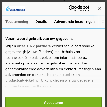
koersen had gewonnen. In deze trui winnen is
heel speciaal."
Toestemming
Details
Advertentie-instellingen
Ov
Roglic was zoals vaker geen gedesillusioneerd
verliezer. "Je wilt altijd winnen, maar Julian was
beter. Hij verdient de zege", sprak de Sloveen, die
Verantwoord gebruik van uw gegevens
toch dicht bij zijn tweede zege in een Ardenner
Wij en
onze 1022 partners
verwerken je persoonlijke
klassieker was geweest. Afgelopen najaar won hij
gegevens (bijv. uw IP-adres) met behulp van
Luik-Bastenaken-Luik, de koers waarin hij
technologieën zoals cookies om informatie op uw
zondag weer hoopt uit te blinken. Op de Muur
apparaat op te slaan en te gebruiken met als doel
gepersonaliseerde advertenties en content, metingen aan
van Hoei leek zijn aanval te vroeg te zijn
advertenties en content, inzicht in publiek en
gekomen. "Ach, ik zat er toch en dacht: waarom
productontwikkeling. U kunt kiezen wie uw gegevens
niet? Julian zal net iets betere benen hebben
gebruikt en met welke doelen.
gehad. Maar ik ben tevreden over mijn niveau
met het oog op zondag."
Als u het toestaat, willen we ook graag:
Accepteren
Informatie verzamelen over uw geografische