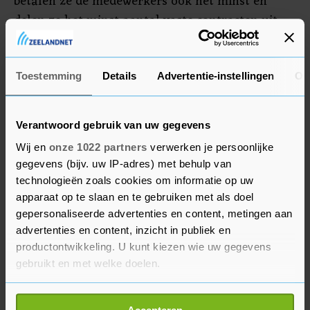
betalen ze de medewerkers ook het minst en
delen ze het minst aantal vaste contracten uit.
Een wilde staking wil zeggen dat die niet door de
vakbond is georganiseerd.
Toestemming
Details
Advertentie-instellingen
Ov
Verantwoord gebruik van uw gegevens
Wij en
onze 1022 partners
verwerken je persoonlijke
gegevens (bijv. uw IP-adres) met behulp van
technologieën zoals cookies om informatie op uw
apparaat op te slaan en te gebruiken met als doel
gepersonaliseerde advertenties en content, metingen aan
advertenties en content, inzicht in publiek en
productontwikkeling. U kunt kiezen wie uw gegevens
gebruikt en met welke doelen.
Als u het toestaat, willen we ook graag: