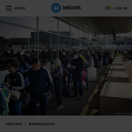
MENU
LOG IN
NIEUWS
/
BINNENLAND