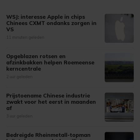
WSJ: interesse Apple in chips
Chinees CXMT ondanks zorgen in
VS
11 minuten geleden
Opgeblazen rotsen en
afzinkbakken helpen Roemeense
kerncentrale
2 uur geleden
Prijstoename Chinese industrie
zwakt voor het eerst in maanden
af
3 uur geleden
Bedreigde Rheinmetall-topman