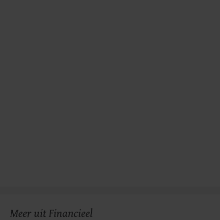
gemaakte keuze altijd wijzigen of intrekken.
Meer uit Financieel