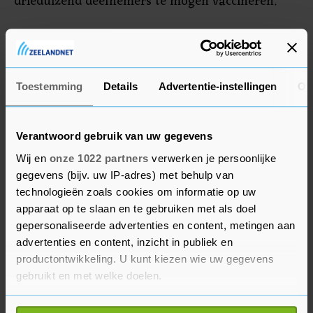
drieduizend deelnemers te mogen vaccineren.
De helft van de proefpersonen krijgt het tbc-
vaccin toegediend via een injectie, de
controlegroep ontvangt een placebo. Een
Toestemming
Details
Advertentie-instellingen
Ov
vaccinatie is voldoende.
Verantwoord gebruik van uw gegevens
Wij en
onze 1022 partners
verwerken je persoonlijke
gegevens (bijv. uw IP-adres) met behulp van
technologieën zoals cookies om informatie op uw
apparaat op te slaan en te gebruiken met als doel
gepersonaliseerde advertenties en content, metingen aan
advertenties en content, inzicht in publiek en
productontwikkeling. U kunt kiezen wie uw gegevens
gebruikt en met welke doelen.
Als u het toestaat, willen we ook graag: