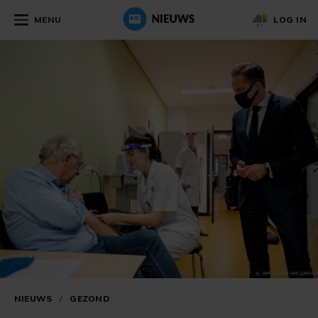
MENU
LOG IN
NIEUWS
/
GEZOND