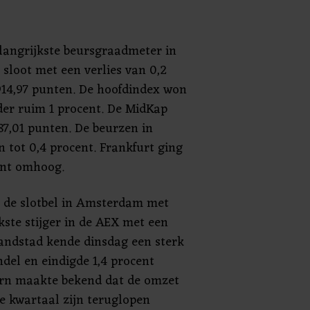
elangrijkste beursgraadmeter in
sloot met een verlies van 0,2
914,97 punten. De hoofdindex won
der ruim 1 procent. De MidKap
87,01 punten. De beurzen in
 tot 0,4 procent. Frankfurt ging
ent omhoog.
a de slotbel in Amsterdam met
rkste stijger in de AEX met een
Randstad kende dinsdag een sterk
el en eindigde 1,4 procent
ern maakte bekend dat de omzet
de kwartaal zijn teruglopen