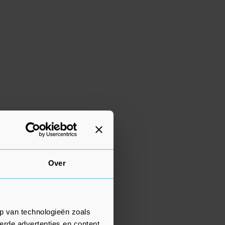
Over
p van technologieën zoals
erde advertenties en content,