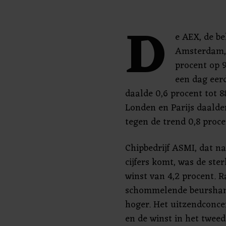
D
e AEX, de b
Amsterdam, 
procent op 
een dag eer
daalde 0,6 procent tot 8
Londen en Parijs daalden
tegen de trend 0,8 proc
Chipbedrijf ASMI, dat n
cijfers komt, was de ste
winst van 4,2 procent. 
schommelende beurshand
hoger. Het uitzendconc
en de winst in het twee