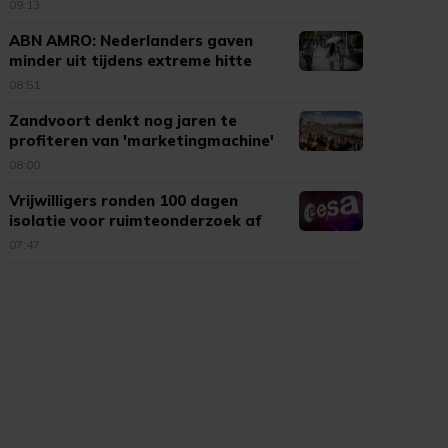
uit Bergen op Zoom
09:13
ABN AMRO: Nederlanders gaven
minder uit tijdens extreme hitte
08:51
Zandvoort denkt nog jaren te
profiteren van 'marketingmachine'
F1
08:00
Vrijwilligers ronden 100 dagen
isolatie voor ruimteonderzoek af
07:47