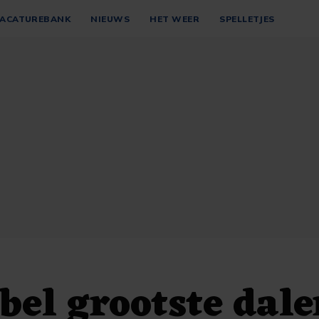
ACATUREBANK
NIEUWS
HET WEER
SPELLETJES
el grootste dale