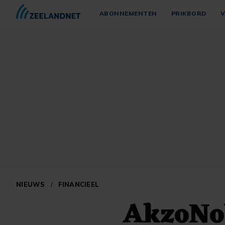
ABONNEMENTEN
PRIKBORD
V
NIEUWS
/
FINANCIEEL
AkzoNob