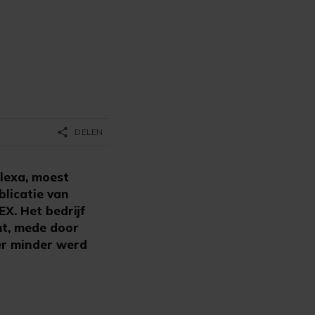
share
DELEN
lexa, moest
blicatie van
X. Het bedrijf
mt, mede door
er minder werd