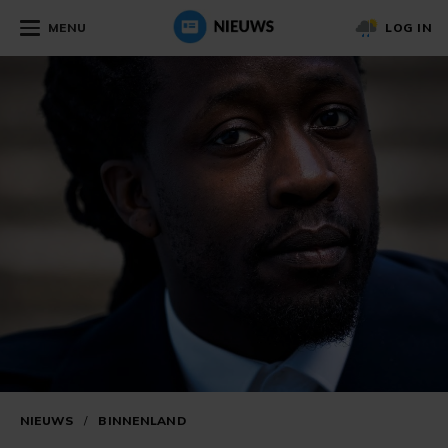
MENU
LOG IN
NIEUWS
/
BINNENLAND