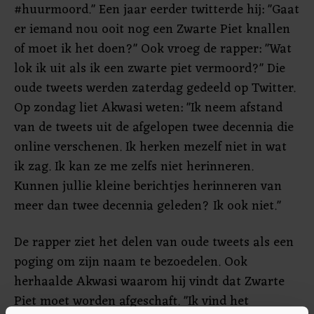
#huurmoord." Een jaar eerder twitterde hij: "Gaat
er iemand nou ooit nog een Zwarte Piet knallen
of moet ik het doen?" Ook vroeg de rapper: "Wat
lok ik uit als ik een zwarte piet vermoord?" Die
oude tweets werden zaterdag gedeeld op Twitter.
Op zondag liet Akwasi weten: "Ik neem afstand
van de tweets uit de afgelopen twee decennia die
online verschenen. Ik herken mezelf niet in wat
ik zag. Ik kan ze me zelfs niet herinneren.
Kunnen jullie kleine berichtjes herinneren van
meer dan twee decennia geleden? Ik ook niet."
De rapper ziet het delen van oude tweets als een
poging om zijn naam te bezoedelen. Ook
herhaalde Akwasi waarom hij vindt dat Zwarte
Piet moet worden afgeschaft. "Ik vind het