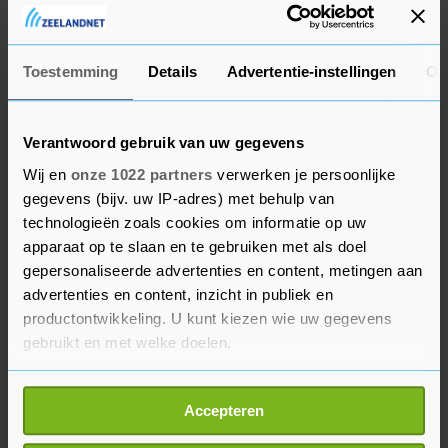
verschrikkelijk om te zien dat heel veel
bevoorrechte Nederlanders zich zorgen maken
over het in leven houden van deze traditionele
Toestemming
Details
Advertentie-instellingen
Ov
blackface, terwijl ze geen aandacht schenken aan
wat je Nederlandse medemensen met een andere
achtergrond willen: gehoord worden en met
Verantwoord gebruik van uw gegevens
respect behandeld worden." Ook wees Akwasi zijn
Wij en
onze 1022 partners
verwerken je persoonlijke
gegevens (bijv. uw IP-adres) met behulp van
volgers erop dat bedrijven als Facebook, Bol.com
technologieën zoals cookies om informatie op uw
en CoolBlue Zwarte Piet al in de ban hebben
apparaat op te slaan en te gebruiken met als doel
gedaan.
gepersonaliseerde advertenties en content, metingen aan
advertenties en content, inzicht in publiek en
In juni zei Akwasi tijdens een Black Lives Matter-
productontwikkeling. U kunt kiezen wie uw gegevens
demonstratie op de Dam in Amsterdam dat hij
gebruikt en met welke doelen.
Zwarte Piet in het gezicht zou trappen als hij
Als u het toestaat, willen we ook graag:
hem in november zou tegenkomen. Daarvoor
Accepteren
Informatie verzamelen over uw geografische
kreeg hij veel bijval en veel kritiek. Akwasi werd
locatie, die tot een paar meter nauwkeurig kan zijn