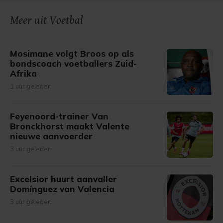
onze cookiepagina kun je ons cookiebeleid bekijken en je
Meer uit Voetbal
gemaakte keuze altijd wijzigen of intrekken.
Mosimane volgt Broos op als
bondscoach voetballers Zuid-
Afrika
1 uur geleden
Feyenoord-trainer Van
Bronckhorst maakt Valente
nieuwe aanvoerder
3 uur geleden
Excelsior huurt aanvaller
Domínguez van Valencia
3 uur geleden