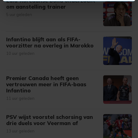
Zuid-Koreaanse bond onderzocht
U kunt uw toestemming op elk moment wijzigen of
om aanstelling trainer
intrekken in de Cookieverklaring.
5 uur geleden
Met cookies werkt onze website beter en wordt jouw
bezoek makkelijker en persoonlijker. Op
Infantino blijft aan als FIFA-
onze cookiepagina kun je ons cookiebeleid bekijken en je
voorzitter na overleg in Marokko
gemaakte keuze altijd wijzigen of intrekken.
10 uur geleden
Premier Canada heeft geen
vertrouwen meer in FIFA-baas
Infantino
11 uur geleden
PSV wijst voorstel schorsing van
drie duels voor Veerman af
13 uur geleden