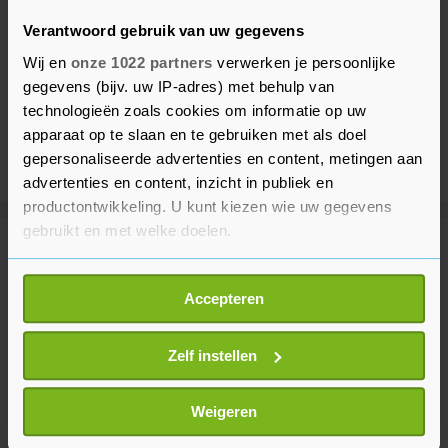
Verantwoord gebruik van uw gegevens
Wij en
onze 1022 partners
verwerken je persoonlijke
gegevens (bijv. uw IP-adres) met behulp van
technologieën zoals cookies om informatie op uw
apparaat op te slaan en te gebruiken met als doel
gepersonaliseerde advertenties en content, metingen aan
advertenties en content, inzicht in publiek en
productontwikkeling. U kunt kiezen wie uw gegevens
gebruikt en met welke doelen.
Meer uit Voetbal
Als u het toestaat, willen we ook graag:
Accepteren
Informatie verzamelen over uw geografische
Messi maakt eerste doelpunten
locatie, die tot een paar meter nauwkeurig kan zijn
voor Inter Miami sinds WK
Uw apparaat identificeren door het actief te
Zelf instellen
32 minuten geleden
scannen op specifieke eigenschappen (fingerprinting)
Lees meer over hoe uw persoonlijke gegevens worden
Weigeren
verwerkt en stel uw voorkeuren in het
detailgedeelte
in.