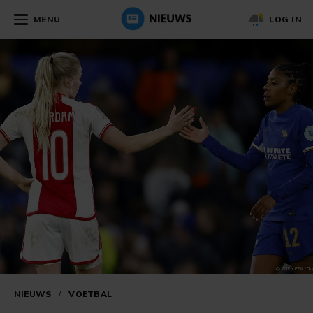
MENU
LOG IN
NIEUWS
/
VOETBAL