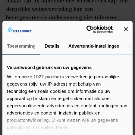
maakt dat hij handelde met voorwetenschap. Een
dergelijke wetsovertreding kan een
beursgenoteerde onderneming niet tolereren,
zeker niet als het de CEO betreft. Na zorgvuldige
beraadslaging is de rvc dus tot de conclusie
gekomen dat de positie van Alex als directielid
Toestemming
Details
Advertentie-instellingen
Ov
van Ajax niet houdbaar is. Ik vind het belangrijk
om hieraan toe te voegen dat het technische
beleid zal worden voortgezet met de mensen die
Verantwoord gebruik van uw gegevens
we daarvoor hebben en op de weg die Ajax met
Wij en
onze 1022 partners
verwerken je persoonlijke
Alex reeds was ingeslagen."
gegevens (bijv. uw IP-adres) met behulp van
technologieën zoals cookies om informatie op uw
apparaat op te slaan en te gebruiken met als doel
Kroes betaalde destijds rond de 190.000 euro
gepersonaliseerde advertenties en content, metingen aan
voor zijn aandelen, uitgaande van de beurskoers
advertenties en content, inzicht in publiek en
eind juli. Daarna is de beurskoers stevig gedaald,
productontwikkeling. U kunt kiezen wie uw gegevens
en op een klein piekje in november na, niet meer
gebruikt en met welke doelen.
boven het niveau van juli uitgekomen. Zijn taken