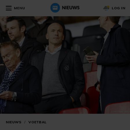
MENU
LOG IN
NIEUWS
/
VOETBAL