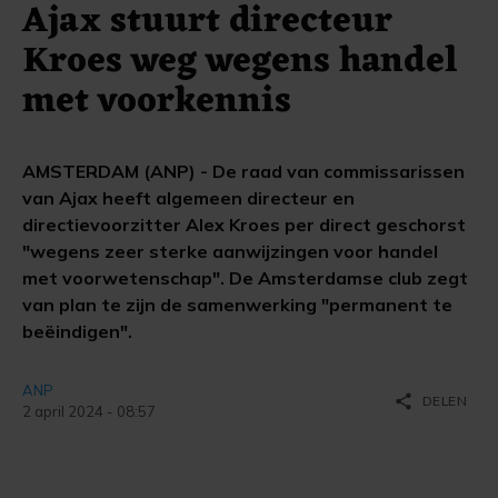
Ajax stuurt directeur
Kroes weg wegens handel
met voorkennis
AMSTERDAM (ANP) - De raad van commissarissen
van Ajax heeft algemeen directeur en
directievoorzitter Alex Kroes per direct geschorst
"wegens zeer sterke aanwijzingen voor handel
met voorwetenschap". De Amsterdamse club zegt
van plan te zijn de samenwerking "permanent te
beëindigen".
ANP
share
DELEN
2 april 2024 - 08:57