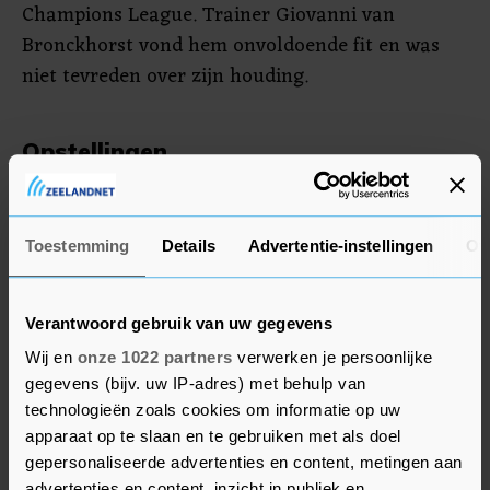
Champions League. Trainer Giovanni van
Bronckhorst vond hem onvoldoende fit en was
niet tevreden over zijn houding.
Opstellingen
Ajax: Pasveer; Rensch, Timber, Bassey en Blind;
Álvarez, Berghuis en Taylor; Tadic, Kudus en
Bergwijn.
Toestemming
Details
Advertentie-instellingen
Ov
Rangers FC: McLaughlin; Tavernier, Goldson,
Verantwoord gebruik van uw gegevens
Sands en Barisic; Lundstram en Wright; Tillman,
Wij en
onze 1022 partners
verwerken je persoonlijke
Kamara en Kent; Colak.
gegevens (bijv. uw IP-adres) met behulp van
technologieën zoals cookies om informatie op uw
apparaat op te slaan en te gebruiken met als doel
gepersonaliseerde advertenties en content, metingen aan
advertenties en content, inzicht in publiek en