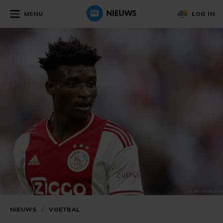
MENU
LOG IN
NIEUWS
/
VOETBAL