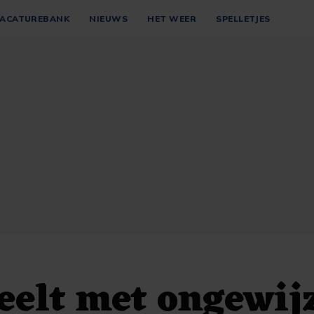
ACATUREBANK
NIEUWS
HET WEER
SPELLETJES
eelt met ongewij