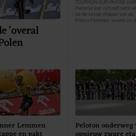
TOURNON-SUR-RHÔNE (ANP)
Pieterse kan zichzelf niets v
na de zesde etappe van de 
France Femmes, waarin ze 
 'overal
werd achter winnares Kimbe
Court en Cédrine Kerbaol. Da
 Polen
Nederlandse bolletjestruidra
afloop van de etappe tegen
enner Lemmen
Peloton onderweg 
tappe en pakt
opnieuw zware et