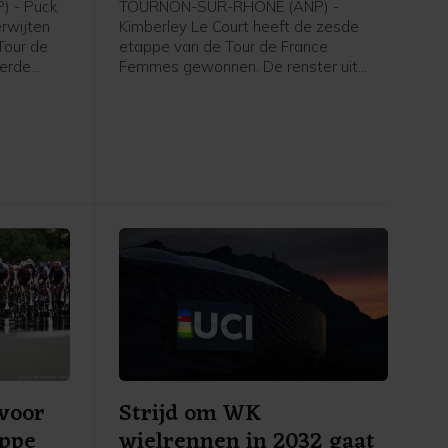
 - Puck
TOURNON-SUR-RHÔNE (ANP) -
erwijten
Kimberley Le Court heeft de zesde
Tour de
etappe van de Tour de France
derde
Femmes gewonnen. De renster uit
rley Le
Mauritius van AG Insurance-Soudal
t zei de
was de beste in de heuvelachtige
agster na
etappe over 153,4 kilometer van
 de NOS.
Montbrison naar Tournon-sur-Rhône.
Cédrine Kerbaol uit Frankrijk werd
tweede, voor de Nederlandse
bolletjestruidraagster Puck Pieterse.
voor
Strijd om WK
appe
wielrennen in 2032 gaat