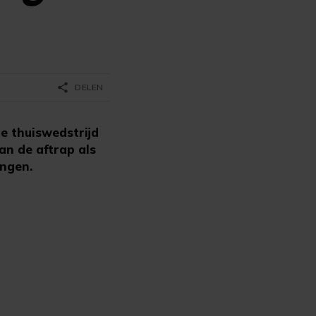
share
DELEN
e thuiswedstrijd
an de aftrap als
ingen.