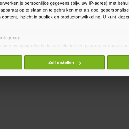
ue aan een nieuw Europees
erwerken je persoonlijke gegevens (bijv. uw IP-adres) met behul
apparaat op te slaan en te gebruiken met als doel gepersonalise
 content, inzicht in publiek en productontwikkeling. U kunt kiez
 ook graag:
 over uw geografische locatie, die tot een paar meter nauwkeuri
eren door het actief te scannen op specifieke eigenschappen (fing
onlijke gegevens worden verwerkt en stel uw voorkeuren in he
Zelf instellen
jzigen of intrekken in de Cookieverklaring.
te beter en wordt jouw bezoek makkelijker en persoonlijker. O
je gemaakte keuze altijd wijzigen of intrekken.