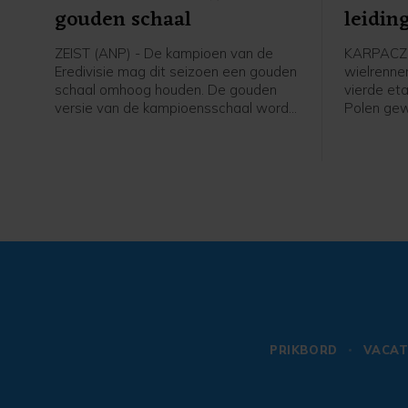
gouden schaal
leidin
Polen
ZEIST (ANP) - De kampioen van de
KARPACZ 
Eredivisie mag dit seizoen een gouden
wielrenne
schaal omhoog houden. De gouden
vierde et
versie van de kampioensschaal wordt
Polen ge
ter ere van het 70-jarig bestaan van
leiding i
het betaald voetbal uitgereikt door
overgenom
Eredivisie CV en de KNVB, zo meldt de
profzege 
voetbalbond.
Visma - Le
Italiaan C
Axel Laura
op 14 sec
PRIKBORD
VACAT