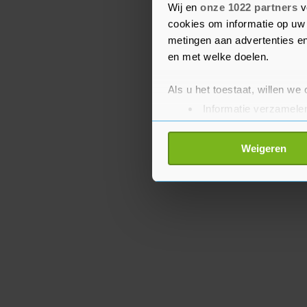
van de Conference Leag
Wij en
onze 1022 partners
v
cookies om informatie op uw 
avontuur.
metingen aan advertenties en
en met welke doelen.
Als u het toestaat, willen we
Informatie verzamelen
Uw apparaat identific
Lees meer over hoe uw perso
Weigeren
toestemming op elk moment wi
Met cookies werkt onze websi
ons cookiebeleid bekijken en 