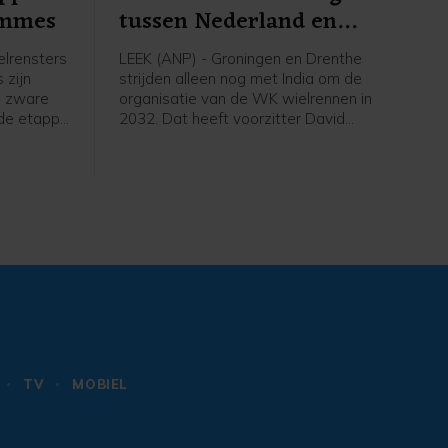
emmes
tussen Nederland en
India
lrensters
LEEK (ANP) - Groningen en Drenthe
 zijn
strijden alleen nog met India om de
n zware
organisatie van de WK wielrennen in
sde etappe
2032. Dat heeft voorzitter David
Lappartient van de internationale
53
wielerbond UCI bekendgemaakt
ne.
tijdens een interview. Eigenaar Thijs
Rondhuis van wielerorganisatie
Courage Event, een van de
organisaties achter het Nederlandse
WK-bid, is blij met het wegvallen van
concurrenten, maar ziet India als "een
van de zwaarste tegenkandidaten".
TV
MOBIEL