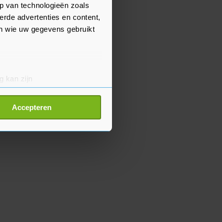
p van technologieën zoals
erde advertenties en content,
en wie uw gegevens gebruikt
g kan zijn
erprinting)
t
detailgedeelte
in. U kunt uw
Accepteren
p onze cookiepagina kun je