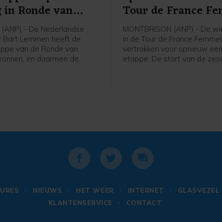
g in Ronde van
Tour de France F
(ANP) - De Nederlandse
MONTBRISON (ANP) - De wie
r Bart Lemmen heeft de
in de Tour de France Femmes
appe van de Ronde van
vertrokken voor opnieuw ee
wonnen, en daarmee de
etappe. De start van de ze
n het algemeen klassement
was in het bij Lyon gelegen
en. Het is de eerste
Montbrison, de finish is na 1
voor de 30-jarige renner van
kilometer in Tournon-sur-Rhô
ase a Bike. Hij klopte de
hristian Scaroni in Karpacz.
nce uit Frankrijk werd derde
onden.
URES
NIEUWS
HET WEER
INTERNET
GLASVEZEL
KLANTENSERVICE
CONTACT