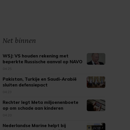
Net binnen
WSJ: VS houden rekening met
beperkte Russische aanval op NAVO
04:25
Pakistan, Turkije en Saudi-Arabië
sluiten defensiepact
04:23
Rechter legt Meta miljoenenboete
op om schade aan kinderen
04:20
Nederlandse Marine helpt bij