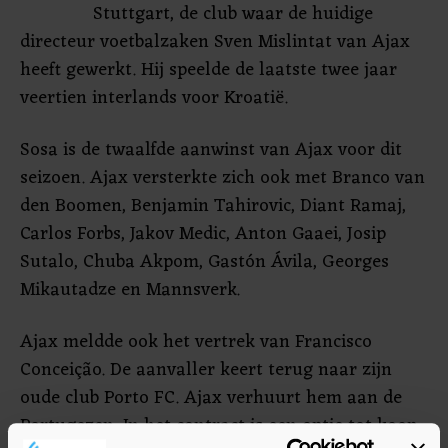
Stuttgart, de club waar de huidige
directeur voetbalzaken Sven Mislintat van Ajax
heeft gewerkt. Hij speelde de laatste twee jaar
veertien interlands voor Kroatië.
Sosa is de twaalfde aanwinst van Ajax voor dit
seizoen. Ajax versterkte zich ook met Branco van
den Boomen, Benjamin Tahirovic, Diant Ramaj,
Carlos Forbs, Jakov Medic, Anton Gaaei, Josip
Sutalo, Chuba Akpom, Gastón Ávila, Georges
Mikautadze en Mannsverk.
Ajax meldde ook het vertrek van Francisco
Conceição. De aanvaller keert terug naar zijn
oude club Porto FC. Ajax verhuurt hem aan de
Portugezen. In het contract is een optie tot koop