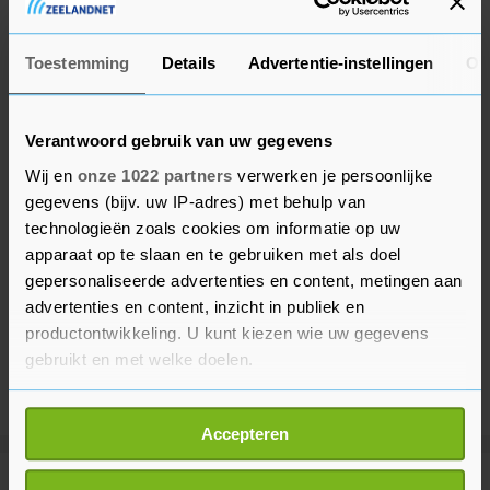
opgenomen.
Toestemming
Details
Advertentie-instellingen
Ov
Verantwoord gebruik van uw gegevens
Wij en
onze 1022 partners
verwerken je persoonlijke
gegevens (bijv. uw IP-adres) met behulp van
technologieën zoals cookies om informatie op uw
apparaat op te slaan en te gebruiken met als doel
gepersonaliseerde advertenties en content, metingen aan
advertenties en content, inzicht in publiek en
productontwikkeling. U kunt kiezen wie uw gegevens
gebruikt en met welke doelen.
Als u het toestaat, willen we ook graag:
Accepteren
Informatie verzamelen over uw geografische
locatie, die tot een paar meter nauwkeurig kan zijn