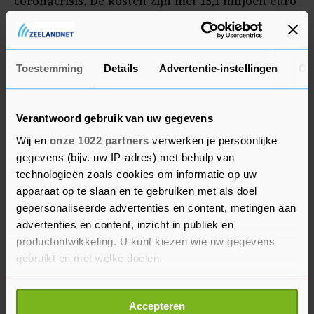
coronacrisis. De kosten zijn met 13,1 miljoen euro
afgenomen naar 80 miljoen euro, vooral door
een daling in de wedstrijdgerelateerde kosten en
salariskosten.
Toestemming
Details
Advertentie-instellingen
Ov
Verantwoord gebruik van uw gegevens
Wij en
onze 1022 partners
verwerken je persoonlijke
gegevens (bijv. uw IP-adres) met behulp van
technologieën zoals cookies om informatie op uw
apparaat op te slaan en te gebruiken met als doel
gepersonaliseerde advertenties en content, metingen aan
advertenties en content, inzicht in publiek en
productontwikkeling. U kunt kiezen wie uw gegevens
gebruikt en met welke doelen.
Als u het toestaat, willen we ook graag:
Accepteren
Informatie verzamelen over uw geografische