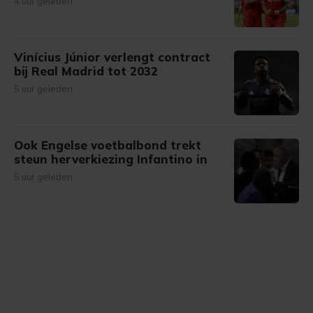
4 uur geleden
Vinícius Júnior verlengt contract
bij Real Madrid tot 2032
5 uur geleden
Ook Engelse voetbalbond trekt
steun herverkiezing Infantino in
5 uur geleden