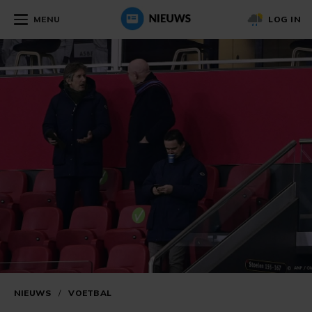
MENU
LOG IN
NIEUWS
/
VOETBAL