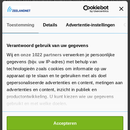
familiefeest een neef in een knie hebben gestoken.
Ajax en Spartak Moskou zijn nog in gesprek over
een mogelijke transfer van Promes.
Toestemming
Details
Advertentie-instellingen
Ov
Verantwoord gebruik van uw gegevens
Wij en
onze 1022 partners
verwerken je persoonlijke
gegevens (bijv. uw IP-adres) met behulp van
technologieën zoals cookies om informatie op uw
apparaat op te slaan en te gebruiken met als doel
gepersonaliseerde advertenties en content, metingen aan
advertenties en content, inzicht in publiek en
productontwikkeling. U kunt kiezen wie uw gegevens
gebruikt en met welke doelen.
Als u het toestaat, willen we ook graag:
Accepteren
Informatie verzamelen over uw geografische