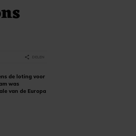
ons
share
DELEN
ns de loting voor
rdam was
nale van de Europa