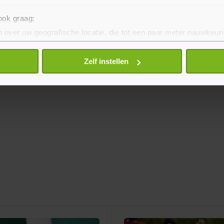
 ook graag:
 over uw geografische locatie, die tot een paar meter nauwkeuri
eren door het actief te scannen op specifieke eigenschappen (fing
onlijke gegevens worden verwerkt en stel uw voorkeuren in he
Zelf instellen
jzigen of intrekken in de Cookieverklaring.
te beter en wordt jouw bezoek makkelijker en persoonlijker. O
je gemaakte keuze altijd wijzigen of intrekken.