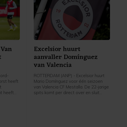
 Van
Excelsior huurt
t
aanvaller Domínguez
van Valencia
ord-
ROTTERDAM (ANP) - Excelsior huurt
orst heeft
Mario Domínguez voor één seizoen
t
van Valencia CF Mestalla. De 22-jarige
at heeft
spits komt per direct over en sluit
meteen aan bij de selectie, meldt de
Rotterdamse Eredivisieclub, die ook
een optie tot koop heeft opgenomen
in de overeenkomst.