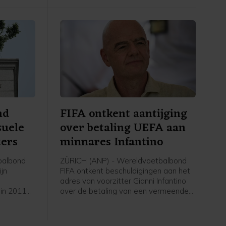
nd
FIFA ontkent aantijging
suele
over betaling UEFA aan
ters
minnares Infantino
balbond
ZÜRICH (ANP) - Wereldvoetbalbond
ijn
FIFA ontkent beschuldigingen aan het
adres van voorzitter Gianni Infantino
 in 2011
over de betaling van een vermeende
eeft
minnares van de Zwitser in zijn tijd als
itenlandse
secretaris-generaal bij de Europese
and waren
voetbalbond UEFA. De Britse krant The