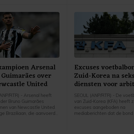
kampioen Arsenal
Excuses voetbalbo
 Guimarães over
Zuid-Korea na sek
wcastle United
diensten voor arbi
NP/RTR) - Arsenal heeft
SEOUL (ANP/RTR) - De voet
der Bruno Guimarães
van Zuid-Korea (KFA) heeft z
men van Newcastle United.
excuses aangeboden na
ge Braziliaan, die aanvoerder
mediaberichten dat de bond
ewcastle, heeft een contract
en 2012 seksuele diensten h
 seizoenen met de optie van
geregeld en betaald voor bu
eizoen getekend.
scheidsrechters die in het l