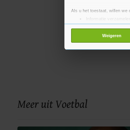
Als u het toestaat, willen we
Informatie verzamelen
Uw apparaat identific
Lees meer over hoe uw perso
Weigeren
toestemming op elk moment wi
Met cookies werkt onze websi
ons cookiebeleid bekijken en 
Meer uit Voetbal