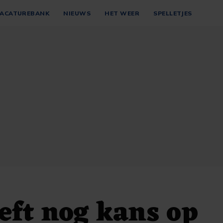
ACATUREBANK
NIEUWS
HET WEER
SPELLETJES
eft nog kans op