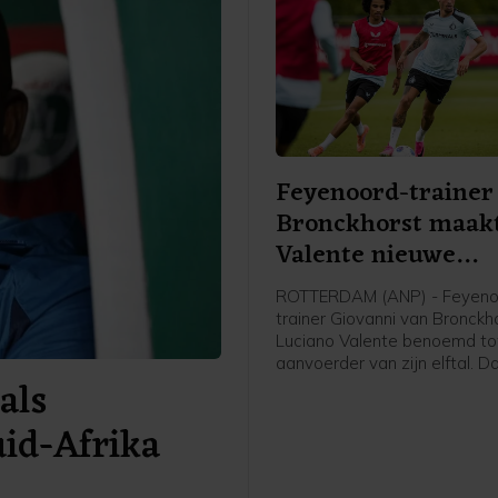
Feyenoord-trainer
Bronckhorst maak
Valente nieuwe
aanvoerder
ROTTERDAM (ANP) - Feyeno
trainer Giovanni van Bronckh
Luciano Valente benoemd to
aanvoerder van zijn elftal. D
als
Feyenoord via social media
bekendgemaakt.
uid-Afrika