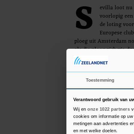
S
evilla loot n
voorlopig een 
de loting voo
Europese club
ploeg uit Amsterdam nog
als die ploeg zich via d
van de Champions Leagu
Ajax ontloopt clubs als 
Manchester City, Manche
Toestemming
Dotrmund als het in pot
Verantwoord gebruik van u
Wij en
onze 1022 partners
v
cookies om informatie op uw 
metingen aan advertenties en
en met welke doelen.