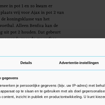
u mee in pot 1 en zo kwam er
plaats vrij voor Ajax in pot 2 van
r de koningsklasse van het
voetbal. Alleen Benfica kan de
 uit pot 2 houden. Dat gebeurt
e voorronde voor de groepsfase
e weet te plaatsen.
Barcelona, Atlético Madrid,
ster United, Chelsea en Borussia
Details
Advertentie-instellingen
 2 van de loting terecht komt.
w gegevens
erwerken je persoonlijke gegevens (bijv. uw IP-adres) met behul
apparaat op te slaan en te gebruiken met als doel gepersonalise
 content, inzicht in publiek en productontwikkeling. U kunt kiez