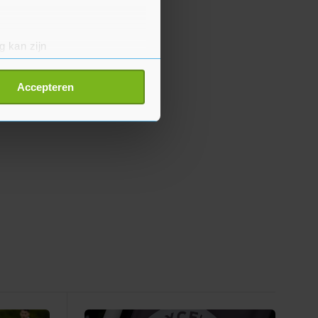
g kan zijn
erprinting)
t
detailgedeelte
in. U kunt uw
Accepteren
p onze cookiepagina kun je