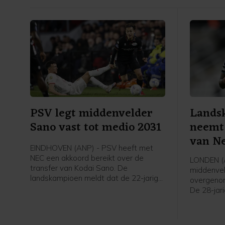
PSV legt middenvelder
Lands
Sano vast tot medio 2031
neemt
van Ne
EINDHOVEN (ANP) - PSV heeft met
NEC een akkoord bereikt over de
LONDEN (A
transfer van Kodai Sano. De
middenvel
landskampioen meldt dat de 22-jarige
overgeno
middenvelder een contract tot medio
De 28-jari
2031 tekent.
was bij N
voor vier
nog een s