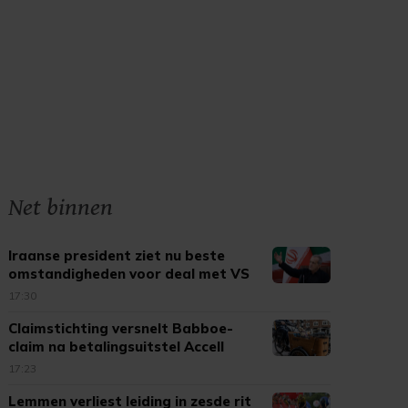
Net binnen
Iraanse president ziet nu beste
omstandigheden voor deal met VS
17:30
Claimstichting versnelt Babboe-
claim na betalingsuitstel Accell
17:23
Lemmen verliest leiding in zesde rit