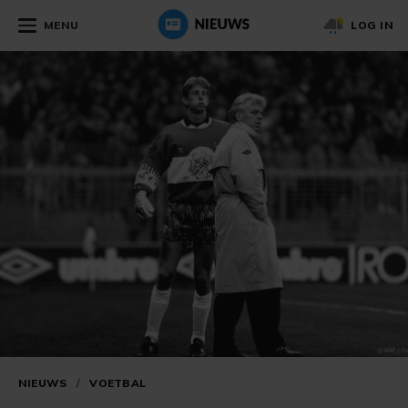
MENU
LOG IN
NIEUWS
/
VOETBAL