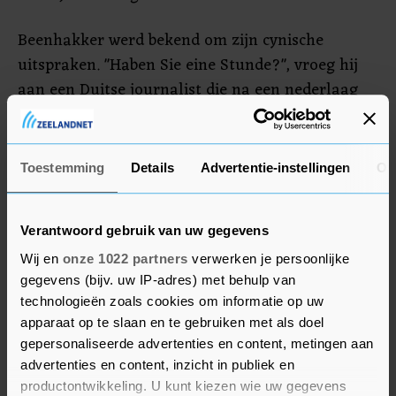
Beenhakker werd bekend om zijn cynische
uitspraken. "Haben Sie eine Stunde?", vroeg hij
aan een Duitse journalist die na een nederlaag
van VfB Stuttgart tegen Feyenoord wilde weten
wat er mis was met het Duitse voetbal. Ook
bedacht Beenhakker de term 'patatgeneratie'
Toestemming
Details
Advertentie-instellingen
Ov
voor de Nederlandse voetballers die in de jaren
tachtig doorbraken maar in zijn ogen veel te
Verantwoord gebruik van uw gegevens
gemakzuchtig waren.
Wij en
onze 1022 partners
verwerken je persoonlijke
gegevens (bijv. uw IP-adres) met behulp van
technologieën zoals cookies om informatie op uw
apparaat op te slaan en te gebruiken met als doel
gepersonaliseerde advertenties en content, metingen aan
advertenties en content, inzicht in publiek en
productontwikkeling. U kunt kiezen wie uw gegevens