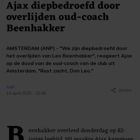
Ajax diepbedroefd door
overlijden oud-coach
Beenhakker
AMSTERDAM (ANP) - "We zijn diepbedroefd door
het overlijden van Leo Beenhakker", reageert Ajax
op de dood van de oud-coach van de club uit
Amsterdam. "Rust zacht, Don Leo."
ANP
share
DELEN
10 april 2025 - 20:46
B
eenhakker overleed donderdag op 82-
jarige leeftijd. Hij maakte Ajax kampioen