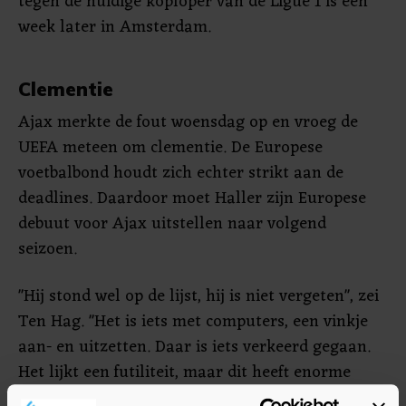
tegen de huidige koploper van de Ligue 1 is een
week later in Amsterdam.
Clementie
Ajax merkte de fout woensdag op en vroeg de
UEFA meteen om clementie. De Europese
voetbalbond houdt zich echter strikt aan de
deadlines. Daardoor moet Haller zijn Europese
debuut voor Ajax uitstellen naar volgend
seizoen.
"Hij stond wel op de lijst, hij is niet vergeten", zei
Ten Hag. "Het is iets met computers, een vinkje
aan- en uitzetten. Daar is iets verkeerd gegaan.
Het lijkt een futiliteit, maar dit heeft enorme
consequenties. Het voelt ook als onrechtvaardig."