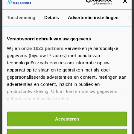
Teleurgesteld
Toestemming
Details
Advertentie-instellingen
Ov
De 26-jarige Fransman was zeer teleurgesteld
toen hij over de blunder werd bijgepraat. "Maar
Verantwoord gebruik van uw gegevens
hij is ook realistisch", vertelde Ten Hag. "Hij weet
Wij en
onze 1022 partners
verwerken je persoonlijke
ook dat dit niet met opzet zo is gedaan." De
gegevens (bijv. uw IP-adres) met behulp van
teammanager van Ajax wordt normaal
technologieën zoals cookies om informatie op uw
gesproken belast met de doorgave van de lijst
apparaat op te slaan en te gebruiken met als doel
aan de UEFA. "Maar uiteindelijk zijn Marc
gepersonaliseerde advertenties en content, metingen aan
advertenties en content, inzicht in publiek en
Overmars en ik verantwoordelijk", zei Ten Hag.
productontwikkeling. U kunt kiezen wie uw gegevens
gebruikt en met welke doelen.
Bij PSV zullen ze weten hoe ze zich bij Ajax
voelen. De club uit Eindhoven blunderde in het
Als u het toestaat, willen we ook graag:
verleden door Ruud van Nistelrooij, Eric Addo en
Accepteren
Informatie verzamelen over uw geografische
John de Jong niet aan te melden bij de UEFA. PSV
locatie, die tot een paar meter nauwkeurig kan zijn