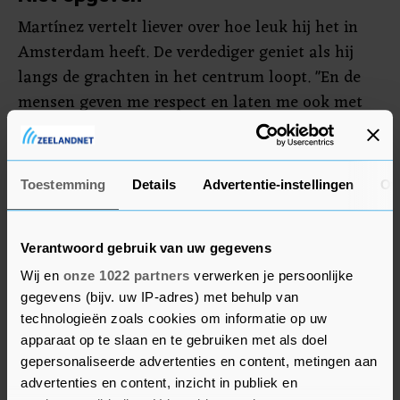
Martínez vertelt liever over hoe leuk hij het in
Amsterdam heeft. De verdediger geniet als hij
langs de grachten in het centrum loopt. "En de
mensen geven me respect en laten me ook met
rust. Het is fijn om normaal over straat te
kunnen lopen."
Toestemming
Details
Advertentie-instellingen
Ov
Zijn goede spel bij Ajax is inmiddels ook
bondscoach Lionel Scaloni van Argentinië
opgevallen. Martínez was onlangs basisspeler
Verantwoord gebruik van uw gegevens
tijdens de interlands tegen Chili en Colombia in
Wij en
onze 1022 partners
verwerken je persoonlijke
de WK-kwalificatie. Samen voetballen met Lionel
gegevens (bijv. uw IP-adres) met behulp van
Messi op het WK in Qatar is inmiddels een reëel
technologieën zoals cookies om informatie op uw
apparaat op te slaan en te gebruiken met als doel
doel. "Ik ben daar altijd in blijven geloven",
gepersonaliseerde advertenties en content, metingen aan
vertelt Martínez. "Ook toen ik de afgelopen
advertenties en content, inzicht in publiek en
seizoenen niet alle duels speelde met Ajax. Ik wil