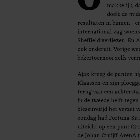
O
makkelijk, da
doelt de mid
resultaten in binnen - e
international zag woen
Sheffield verliezen. En 
ook onderuit. Vorige wee
bekertoernooi zelfs verr
Ajax kreeg de punten a
Klaassen en zijn ploegg
terug van een achtersta
in de tweede helft tegen
blessuretijd het verzet 
zondag had Fortuna Sitta
uitzicht op een punt (2-
de Johan Cruijff ArenA m