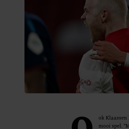
ok Klaassen 
mooi spel. "M