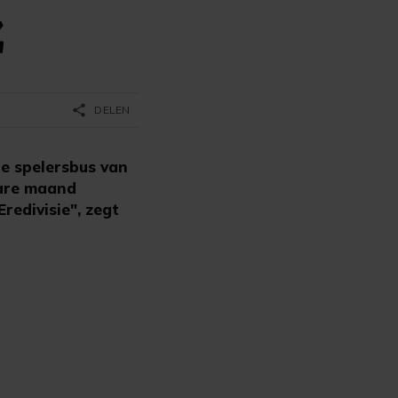
Z
share
DELEN
e spelersbus van
ware maand
redivisie", zegt