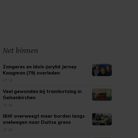
Net binnen
Zangeres en Idols-jurylid Jerney
Kaagman (79) overleden
17:18
Veel gewonden bij trambotsing in
Gelsenkirchen
17:16
I&W overweegt meer borden langs
snelwegen naar Duitse grens
17:10