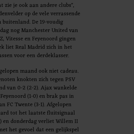
t zie je ook aan andere clubs",
denvelder op de vele verrassende
n buitenland. De 19-voudig
sdag nog Manchester United van
AZ, Vitesse en Feyenoord gingen
k liet Real Madrid zich in het
assen voor een derdeklasser.
fgelopen maand ook niet cadeau.
enoten knokten zich tegen PSV
nd van 0-2 (2-2). Ajax wankelde
 Feyenoord (1-0) en brak pas in
van FC Twente (3-1). Afgelopen
rd tot het laatste fluitsignaal
1) en donderdag verliet Willem II
et het gevoel dat een gelijkspel