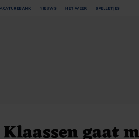
ACATUREBANK
NIEUWS
HET WEER
SPELLETJES
 Klaassen gaat m