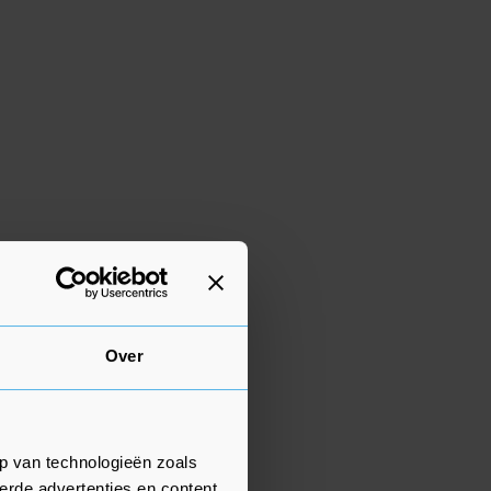
Over
p van technologieën zoals
erde advertenties en content,