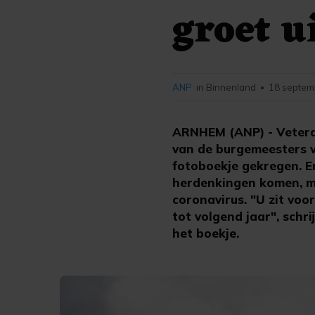
groet u
ANP
in Binnenland
18 septem
•
ARNHEM (ANP) - Vetera
van de burgemeesters v
fotoboekje gekregen. Er
herdenkingen komen, ma
coronavirus. "U zit voor 
tot volgend jaar", sch
het boekje.