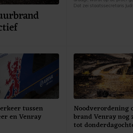
Dat zei staatssecretaris Judi
uurbrand
(Onderwijs en Emancipatie, 
donderdag tijdens de Human
tief
Conference in Amsterdam, te
de World Pride. "De recente,
afschuwelijke aanval op een 
viering in Berlijn heeft ons la
hoe ver die beproeving kan g
aldus de bewindsvrouw. Ook
Rob Jetten en de Amsterda
burgemeester Femke Halse
memoreerden de aanslag w
tijdens de opening van de
Prideconferentie.
erkeer tussen
Noodverordening
er en Venray
brand Venray nog 
t
tot donderdagocht