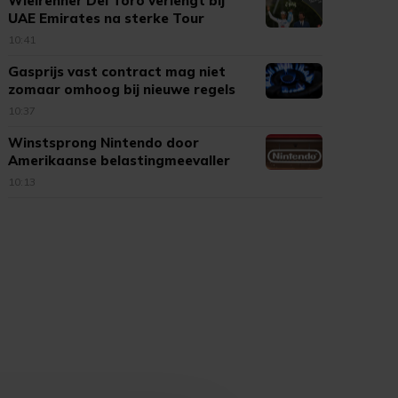
Wielrenner Del Toro verlengt bij
UAE Emirates na sterke Tour
10:41
Gasprijs vast contract mag niet
zomaar omhoog bij nieuwe regels
10:37
Winstsprong Nintendo door
Amerikaanse belastingmeevaller
10:13