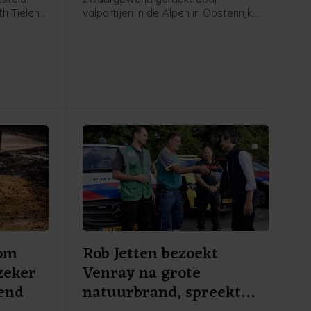
th Tielen
valpartijen in de Alpen in Oostenrijk.
VVD)
Met helikopters werden ze naar
 Rights
ziekenhuizen gebracht, meldt de
r ere van
Oostenrijkse politie donderdag.
Pride-
ten zien
aan",
 premier
mse
ma
oensdag
 om
Rob Jetten bezoekt
zeker
Venray na grote
end
natuurbrand, spreekt