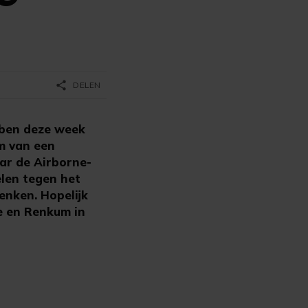
share
DELEN
ben deze week
m van een
aar de Airborne-
len tegen het
denken. Hopelijk
e en Renkum in