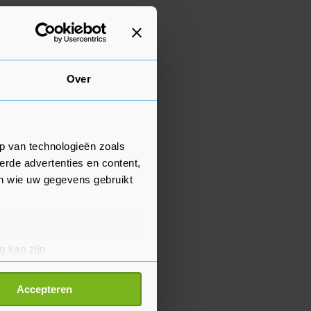
Over
p van technologieën zoals
erde advertenties en content,
en wie uw gegevens gebruikt
g kan zijn
erprinting)
t
detailgedeelte
in. U kunt uw
Accepteren