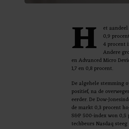
H
et aandeel
0,9 procen
4 procent 
Andere gro
en Advanced Micro Dev
1,7 en 0,8 procent.
De algehele stemming o
positief, na de overweg
eerder. De Dow-Jonesind
de markt 0,3 procent ho
S&P 500-index won 0,5 
techbeurs Nasdaq steeg 0