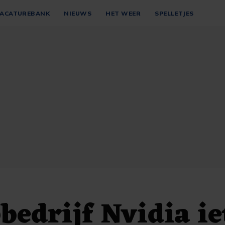
ACATUREBANK
NIEUWS
HET WEER
SPELLETJES
bedrijf Nvidia ie