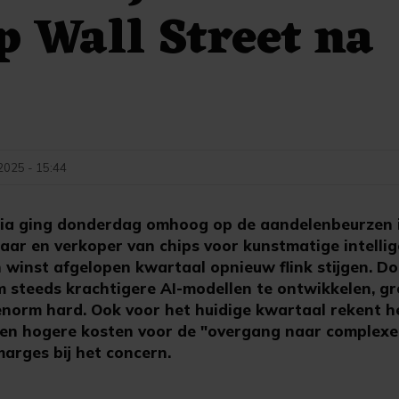
p Wall Street na
 2025 - 15:44
ia ging donderdag omhoog op de aandelenbeurzen 
aar en verkoper van chips voor kunstmatige intellige
 winst afgelopen kwartaal opnieuw flink stijgen. D
 steeds krachtigere AI-modellen te ontwikkelen, gro
norm hard. Ook voor het huidige kwartaal rekent he
gen hogere kosten voor de "overgang naar complex
rges bij het concern.