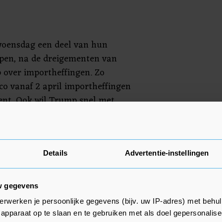
oensdag een deel van hun
pen, na de dreigementen van
 over importheffingen. Zo
o vanaf 2 april importheffingen
ent. Ook wil Trump snel met
nt tegen de EU komen.
aarnaast nieuwe gegevens over de
kt. Zo viel het aantal aanvragen
Details
Advertentie-instellingen
itkering hoger uit dan verwacht.
w gegevens
erwerken je persoonlijke gegevens (bijv. uw IP-adres) met behul
apparaat op te slaan en te gebruiken met als doel gepersonalise
 won 1,7 procent. De fabrikant van