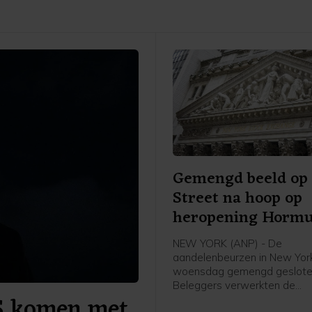
Gemengd beeld op 
Street na hoop op
heropening Horm
NEW YORK (ANP) - De
aandelenbeurzen in New York
woensdag gemengd geslote
Beleggers verwerkten de
S komen met
kwartaalresultaten van ond