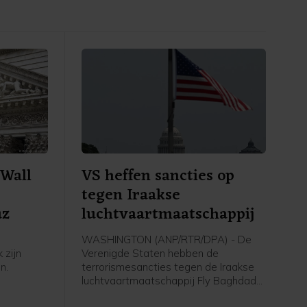
Wall
VS heffen sancties op
tegen Iraakse
uz
luchtvaartmaatschappij
WASHINGTON (ANP/RTR/DPA) - De
 zijn
Verenigde Staten hebben de
n.
terrorismesancties tegen de Iraakse
luchtvaartmaatschappij Fly Baghdad
er meer
opgeheven. Die werden in 2024