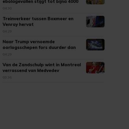
ebolagevallen stijgt tot bijna 4000
04:30
Treinverkeer tussen Boxmeer en
Venray hervat
04:29
Naar Trump vernoemde
oorlogsschepen fors duurder dan
verwacht
04:29
Van de Zandschulp wint in Montreal
verrassend van Medvedev
03:36