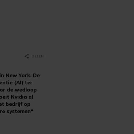
share
DELEN
in New York. De
ntie (AI) ter
oor de wedloop
eit Nvidia al
t bedrijf op
ere systemen"