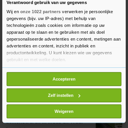
Verantwoord gebruik van uw gegevens
Wij en
onze 1022 partners
verwerken je persoonlijke
gegevens (bijv. uw IP-adres) met behulp van
technologieën zoals cookies om informatie op uw
apparaat op te slaan en te gebruiken met als doel
gepersonaliseerde advertenties en content, metingen aan
advertenties en content, inzicht in publiek en
productontwikkeling. U kunt kiezen wie uw gegevens
gebruikt en met welke doelen.
Meer uit Binnenland
Als u het toestaat, willen we ook graag:
Accepteren
Veel overlast door grote brand bij
Informatie verzamelen over uw geografische
recyclingbedrijf Rotterdam
locatie, die tot een paar meter nauwkeurig kan zijn
19 minuten geleden
Uw apparaat identificeren door het actief te
Zelf instellen
scannen op specifieke eigenschappen (fingerprinting)
Lees meer over hoe uw persoonlijke gegevens worden
Weigeren
Boeren met tractoren
verwerkt en stel uw voorkeuren in het
detailgedeelte
in.
demonstreren in Maas en Waal
U kunt uw toestemming op elk moment wijzigen of