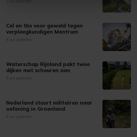
2 uur geleden
intrekken in de Cookieverklaring.
Met cookies werkt onze website beter en wordt jouw
bezoek makkelijker en persoonlijker. Op
Cel en tbs voor geweld tegen
verpleegkundigen Mentrum
onze cookiepagina kun je ons cookiebeleid bekijken en je
gemaakte keuze altijd wijzigen of intrekken.
4 uur geleden
Waterschap Rijnland pakt twee
dijken met scheuren aan
6 uur geleden
Nederland stuurt militairen naar
oefening in Groenland
6 uur geleden