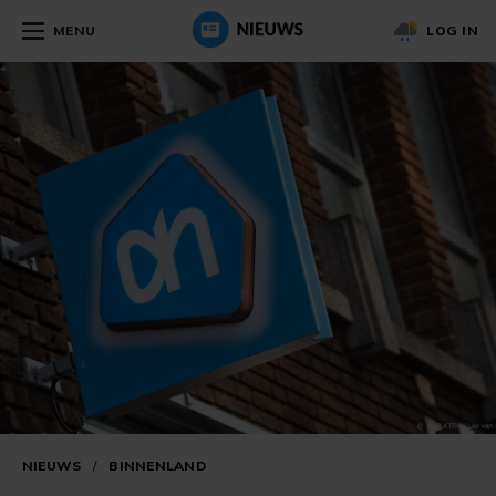
MENU
LOG IN
NIEUWS
/
BINNENLAND