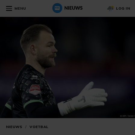
MENU
LOG IN
NIEUWS
/
VOETBAL