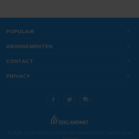
POPULAIR
ABONNEMENTEN
CONTACT
PRIVACY
© 2026
. Onderdeel van
DELTA Fiber Nederland B.V.
Geniet van je
zondag!