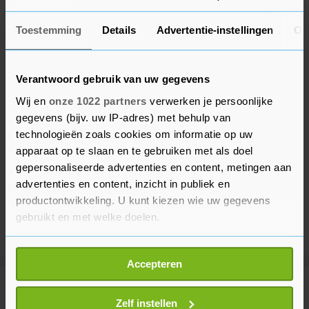
Toestemming
Details
Advertentie-instellingen
Ov
Verantwoord gebruik van uw gegevens
Wij en
onze 1022 partners
verwerken je persoonlijke
gegevens (bijv. uw IP-adres) met behulp van
technologieën zoals cookies om informatie op uw
apparaat op te slaan en te gebruiken met als doel
gepersonaliseerde advertenties en content, metingen aan
advertenties en content, inzicht in publiek en
productontwikkeling. U kunt kiezen wie uw gegevens
gebruikt en met welke doelen.
Als u het toestaat, willen we ook graag:
Accepteren
Informatie verzamelen over uw geografische
locatie, die tot een paar meter nauwkeurig kan zijn
Meer uit Voetbal
Uw apparaat identificeren door het actief te
Zelf instellen