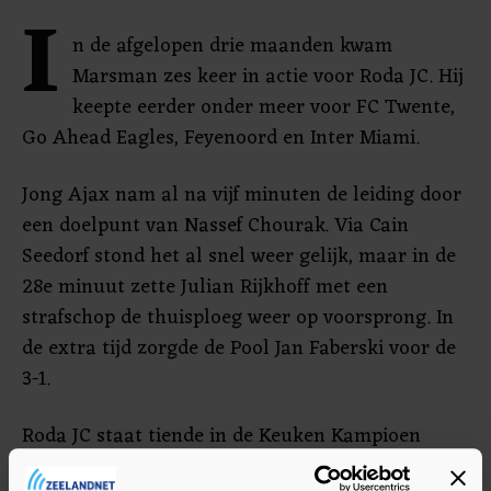
I
n de afgelopen drie maanden kwam
Marsman zes keer in actie voor Roda JC. Hij
keepte eerder onder meer voor FC Twente,
Go Ahead Eagles, Feyenoord en Inter Miami.
Jong Ajax nam al na vijf minuten de leiding door
een doelpunt van Nassef Chourak. Via Cain
Seedorf stond het al snel weer gelijk, maar in de
28e minuut zette Julian Rijkhoff met een
strafschop de thuisploeg weer op voorsprong. In
de extra tijd zorgde de Pool Jan Faberski voor de
3-1.
Roda JC staat tiende in de Keuken Kampioen
Divisie, Jong Ajax is de nummer 16.