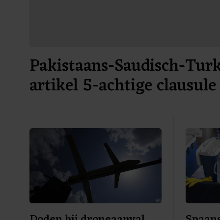
Pakistaans-Saudisch-Turk
artikel 5-achtige clausule
Doden bij droneaanval
Spaans