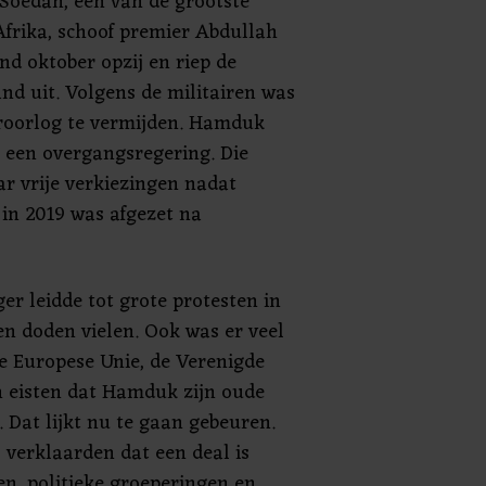
n Soedan, een van de grootste
Afrika, schoof premier Abdullah
d oktober opzij en riep de
nd uit. Volgens de militairen was
roorlog te vermijden. Hamduk
 een overgangsregering. Die
r vrije verkiezingen nadat
 in 2019 was afgezet na
er leidde tot grote protesten in
en doden vielen. Ook was er veel
De Europese Unie, de Verenigde
n eisten dat Hamduk zijn oude
. Dat lijkt nu te gaan gebeuren.
verklaarden dat een deal is
en, politieke groeperingen en