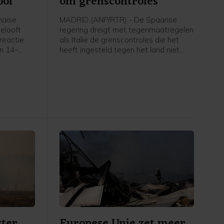
ool
om grenscontroles
haise
MADRID (ANP/RTR) - De Spaanse
belooft
regering dreigt met tegenmaatregelen
reactie
als Italië de grenscontroles die het
en 14-
heeft ingesteld tegen het land niet
 twee van
voor komende zondag opheft. Italië
rna vijf
stelde deze in nadat tienduizenden
at hij
migranten vorige week de Spaanse
de.
exclave Ceuta binnenkwamen.
ster
Europese Unie zet meer