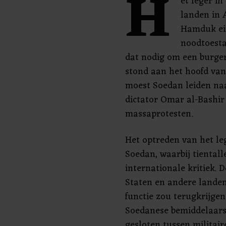
H
et leger i
landen in 
Hamduk ein
noodtoesta
dat nodig om een burge
stond aan het hoofd van
moest Soedan leiden naa
dictator Omar al-Bashir
massaprotesten.
Het optreden van het leg
Soedan, waarbij tientall
internationale kritiek. 
Staten en andere lande
functie zou terugkrijgen
Soedanese bemiddelaars 
gesloten tussen militair