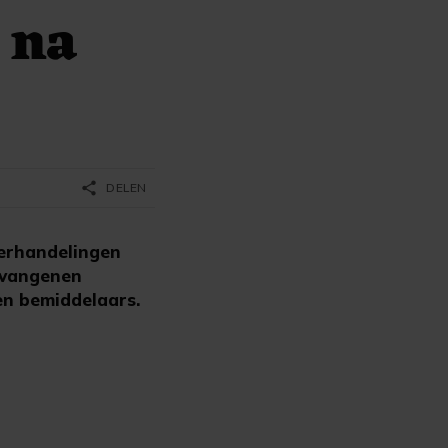
 na
share
DELEN
erhandelingen
gevangenen
en bemiddelaars.