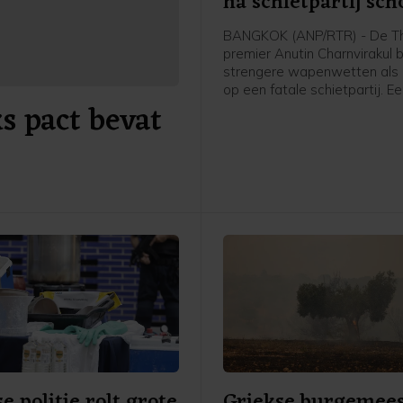
na schietpartij sch
BANGKOK (ANP/RTR) - De T
premier Anutin Charnvirakul 
strengere wapenwetten als 
op een fatale schietpartij. E
s pact bevat
jarige jongen schoot vrijdag
zijn grootouders dood en daa
anderen op zijn school, voord
zichzelf van het leven beroof
e politie rolt grote
Griekse burgemee