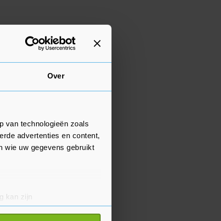
Over
p van technologieën zoals
erde advertenties en content,
en wie uw gegevens gebruikt
g kan zijn
erprinting)