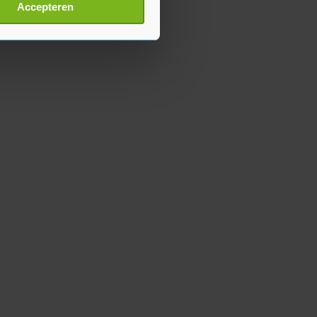
t
detailgedeelte
in. U kunt uw
Accepteren
p onze cookiepagina kun je