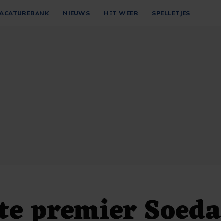
ACATUREBANK
NIEUWS
HET WEER
SPELLETJES
te premier Soed