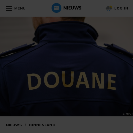
MENU
LOG IN
NIEUWS
/
BINNENLAND