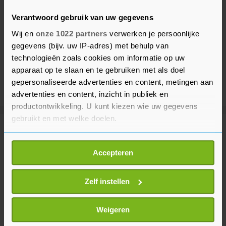
Verantwoord gebruik van uw gegevens
Wij en
onze 1022 partners
verwerken je persoonlijke
gegevens (bijv. uw IP-adres) met behulp van
technologieën zoals cookies om informatie op uw
apparaat op te slaan en te gebruiken met als doel
gepersonaliseerde advertenties en content, metingen aan
advertenties en content, inzicht in publiek en
productontwikkeling. U kunt kiezen wie uw gegevens
gebruikt en met welke doelen.
Meer uit Binnenland
Als u het toestaat, willen we ook graag:
Accepteren
Informatie verzamelen over uw geografische
Faber leerde me leven nog meer te
locatie, die tot een paar meter nauwkeurig kan zijn
omarmen, zegt Barrie Stevens
Uw apparaat identificeren door het actief te
Zelf instellen
43 minuten geleden
scannen op specifieke eigenschappen (fingerprinting)
Lees meer over hoe uw persoonlijke gegevens worden
Weigeren
verwerkt en stel uw voorkeuren in het
detailgedeelte
in.