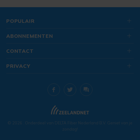
POPULAIR
ABONNEMENTEN
CONTACT
PRIVACY
© 2026
. Onderdeel van
DELTA Fiber Nederland B.V.
Geniet van je
zondag!