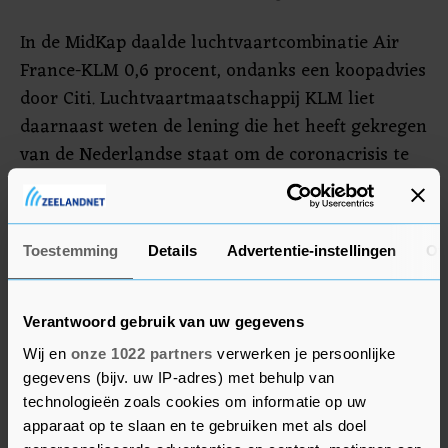
In de MidKap daalde luchtvaartcombinatie Air
France-KLM 0,6 procent, ondanks een koopadvies
door Citi. Luchtvaartmaatschappij KLM liet
daarnaast weten de lening die het heeft gekregen
van de Nederlandse staat om de coronacrisis te
overleven volledig afgelost.
Ease2Pay
Toestemming
Details
Advertentie-instellingen
Ov
Ease2Pay steeg 10 procent. De
parkeerbetalingsapp zag het aantal transacties
Verantwoord gebruik van uw gegevens
in de eerste vijf maanden van het jaar sterk
Wij en
onze 1022 partners
verwerken je persoonlijke
groeien, mede dankzij de overname van het
gegevens (bijv. uw IP-adres) met behulp van
transactieplatform voor oplaadpalen Involtum.
technologieën zoals cookies om informatie op uw
apparaat op te slaan en te gebruiken met als doel