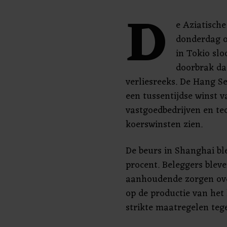
D
e Aziatisch
donderdag o
in Tokio slo
doorbrak da
verliesreeks. De Hang S
een tussentijdse winst v
vastgoedbedrijven en te
koerswinsten zien.
De beurs in Shanghai bl
procent. Beleggers bleve
aanhoudende zorgen ove
op de productie van het 
strikte maatregelen tege