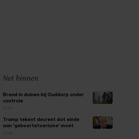
Net binnen
Brand in duinen bij Ouddorp onder
controle
23:03
Trump tekent decreet dat einde
aan 'geboortetoerisme' moet
maken
23:00