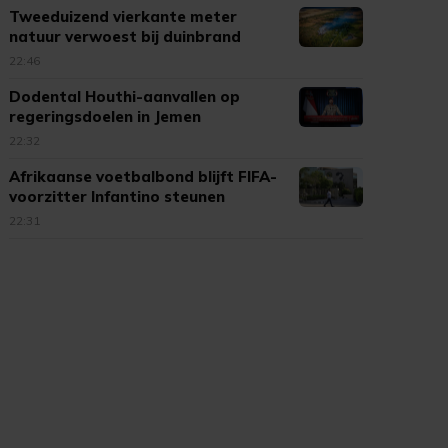
Tweeduizend vierkante meter
natuur verwoest bij duinbrand
Ouddorp
22:46
Dodental Houthi-aanvallen op
regeringsdoelen in Jemen
opgelopen
22:32
Afrikaanse voetbalbond blijft FIFA-
voorzitter Infantino steunen
22:31