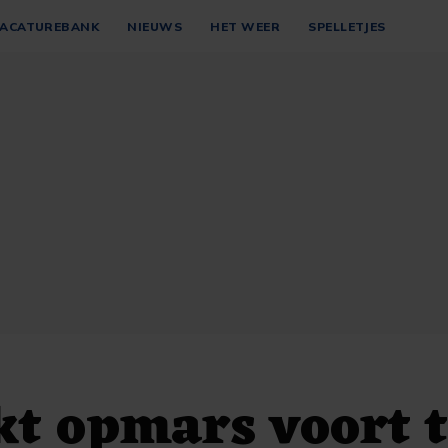
ACATUREBANK
NIEUWS
HET WEER
SPELLETJES
kt opmars voort 