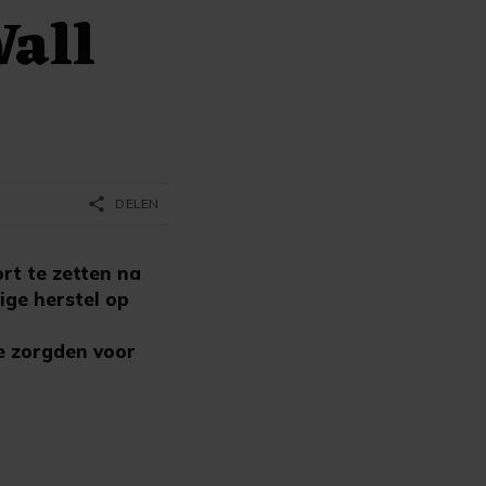
Wall
share
DELEN
t te zetten na
ige herstel op
e zorgden voor