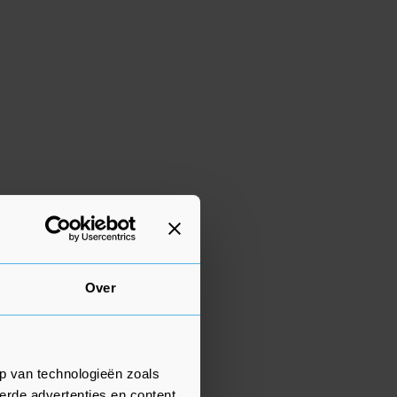
Over
p van technologieën zoals
erde advertenties en content,