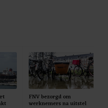
rt
FNV bezorgd om
akt
werknemers na uitstel