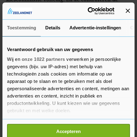
politie. En ze hebben helaas rechters in hun zak
die belachelijke en onlogische uitspraken in hun
voordeel doen."
Toestemming
Details
Advertentie-instellingen
Ov
Corrupte software
Verantwoord gebruik van uw gegevens
Een andere advocaat van Trump, Sidney Powell,
Wij en
onze 1022 partners
verwerken je persoonlijke
zei op de persconferentie dat Trump duidelijk
gegevens (bijv. uw IP-adres) met behulp van
met overmacht heeft gewonnen. "Dat gaan we
technologieën zoals cookies om informatie op uw
bewijzen." Zij beweerde dat stemmachines
apparaat op te slaan en te gebruiken met als doel
gepersonaliseerde advertenties en content, metingen aan
draaiden op software die is gemaakt in opdracht
advertenties en content, inzicht in publiek en
van de Venezolaanse president Hugo Chavez, die
productontwikkeling. U kunt kiezen wie uw gegevens
in 2013 overleed.
gebruikt en met welke doelen.
De president had zelf op Twitter geschreven dat
Als u het toestaat, willen we ook graag:
op de persbijeenkomst een "duidelijk en werkbaar
Accepteren
Informatie verzamelen over uw geografische