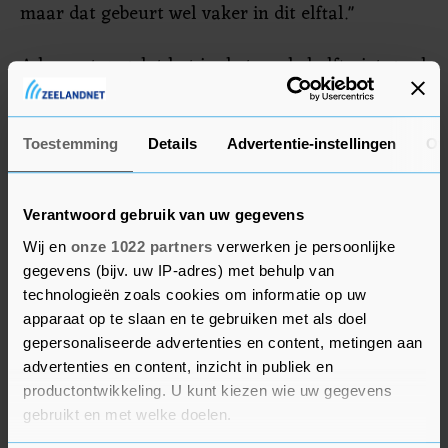
maar dat gebeurt wel vaker in dit elftal."
Advocaat zag dat het in de tweede helft niet goed
ging. "Als de ruimtes groter gaan worden, komen
de spelers in de problemen. Nou misten we wel
een aantal bepalende spelers, maar dat is geen
Toestemming
Details
Advertentie-instellingen
Ov
excuus. Er valt nog wel wat te leren."
Verantwoord gebruik van uw gegevens
Wij en
onze 1022 partners
verwerken je persoonlijke
gegevens (bijv. uw IP-adres) met behulp van
technologieën zoals cookies om informatie op uw
apparaat op te slaan en te gebruiken met als doel
gepersonaliseerde advertenties en content, metingen aan
advertenties en content, inzicht in publiek en
productontwikkeling. U kunt kiezen wie uw gegevens
gebruikt en met welke doelen.