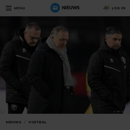
MENU
LOG IN
NIEUWS
/
VOETBAL