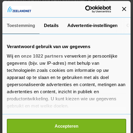
agrarische sector te schrappen, of door de
voorwaarden voor al deze regelingen gelijk te
maken.
Toestemming
Details
Advertentie-instellingen
Ov
Verantwoord gebruik van uw gegevens
Wij en
onze 1022 partners
verwerken je persoonlijke
gegevens (bijv. uw IP-adres) met behulp van
technologieën zoals cookies om informatie op uw
apparaat op te slaan en te gebruiken met als doel
gepersonaliseerde advertenties en content, metingen aan
advertenties en content, inzicht in publiek en
productontwikkeling. U kunt kiezen wie uw gegevens
gebruikt en met welke doelen.
Als u het toestaat, willen we ook graag:
Accepteren
Informatie verzamelen over uw geografische