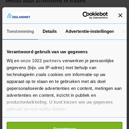
besluit haar activiteiten te staken."
Wat de stap precies voor de rechtsgang van Musk
betekent, is niet direct duidelijk. Lou Paskalis, een
voormalig reclameman die tegenwoordig het
Toestemming
Details
Advertentie-instellingen
Ov
adviesbureau AJL Advisory runt, noemde Musks
besluit om GARM aan te klagen eerder
Verantwoord gebruik van uw gegevens
"buitengewoon". Volgens hem zal het einde van
Wij en
onze 1022 partners
verwerken je persoonlijke
de coalitie waarschijnlijk een "afschrikwekkend
gegevens (bijv. uw IP-adres) met behulp van
effect" hebben voor vergelijkbare initiatieven in
technologieën zoals cookies om informatie op uw
de adverteerderswereld. "Ik ben hier woedend
apparaat op te slaan en te gebruiken met als doel
over", zei hij.
gepersonaliseerde advertenties en content, metingen aan
advertenties en content, inzicht in publiek en
Musk staat erom bekend rechtszaken aan te
productontwikkeling. U kunt kiezen wie uw gegevens
gebruikt en met welke doelen.
spannen tegen organisaties die hij als een
bedreiging beschouwt voor X' worstelende
Als u het toestaat, willen we ook graag:
advertentiebusiness. Vorige maand nog klaagde
Accepteren