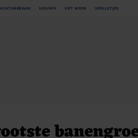
ACATUREBANK
NIEUWS
HET WEER
SPELLETJES
ootste banengroe