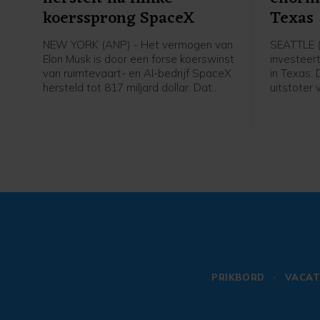
koerssprong SpaceX
Texas
NEW YORK (ANP) - Het vermogen van
SEATTLE 
Elon Musk is door een forse koerswinst
investeer
van ruimtevaart- en AI-bedrijf SpaceX
in Texas. 
hersteld tot 817 miljard dollar. Dat
uitstoter
heeft persbureau Bloomberg becijferd
Verenigde
in zijn Billionaires Index. Omgerekend is
techconce
dat ongeveer 707 miljard euro.
nodig om 
kunstmatig
veel reken
PRIKBORD
VACAT