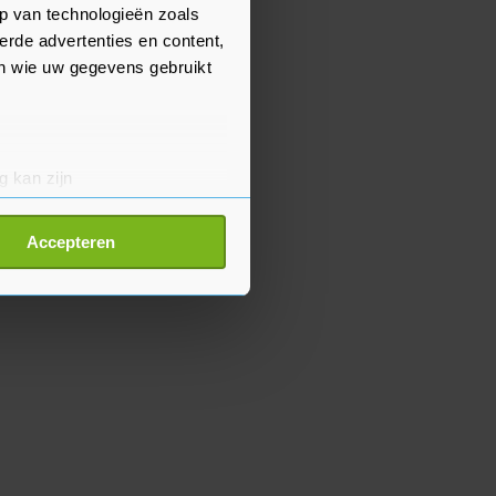
p van technologieën zoals
erde advertenties en content,
en wie uw gegevens gebruikt
g kan zijn
erprinting)
t
detailgedeelte
in. U kunt uw
Accepteren
p onze cookiepagina kun je