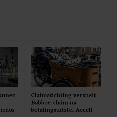
kunnen
Claimstichting versnelt
Babboe-claim na
riodos
betalingsuitstel Accell