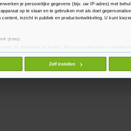
de loonstrookverwerker naar een
erwerken je persoonlijke gegevens (bijv. uw IP-adres) met behul
apparaat op te slaan en te gebruiken met als doel gepersonalise
nomie wordt gekeken.
 content, inzicht in publiek en productontwikkeling. U kunt kiez
 ook graag:
 over uw geografische locatie, die tot een paar meter nauwkeuri
eren door het actief te scannen op specifieke eigenschappen (fing
onlijke gegevens worden verwerkt en stel uw voorkeuren in he
Zelf instellen
jzigen of intrekken in de Cookieverklaring.
te beter en wordt jouw bezoek makkelijker en persoonlijker. O
je gemaakte keuze altijd wijzigen of intrekken.