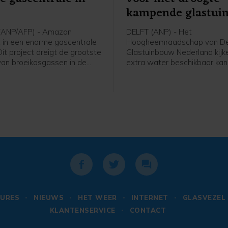
kampende glastui
(ANP/AFP) - Amazon
DELFT (ANP) - Het
t in een enorme gascentrale
Hoogheemraadschap van Del
Dit project dreigt de grootste
Glastuinbouw Nederland kijke
 van broeikasgassen in de
extra water beschikbaar ka
 Staten te worden. Het
voor met droogte kampende 
rn heeft de extra energie
In een gesprek tussen het 
meer te kunnen doen met
en de sector zijn zaterdag dr
e intelligentie, wat heel
mogelijke oplossingen bespr
kracht vergt.
zullen worden onderzocht. E
daarvan is zoet oppervlakte
buiten het gebied met tank
aanvoeren.
URES
NIEUWS
HET WEER
INTERNET
GLASVEZEL
KLANTENSERVICE
CONTACT