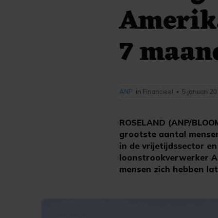
Amerika
7 maan
ANP
in Financieel
5 januari 20
•
ROSELAND (ANP/BLOOMBE
grootste aantal mense
in de vrijetijdssector
loonstrookverwerker AD
mensen zich hebben lat