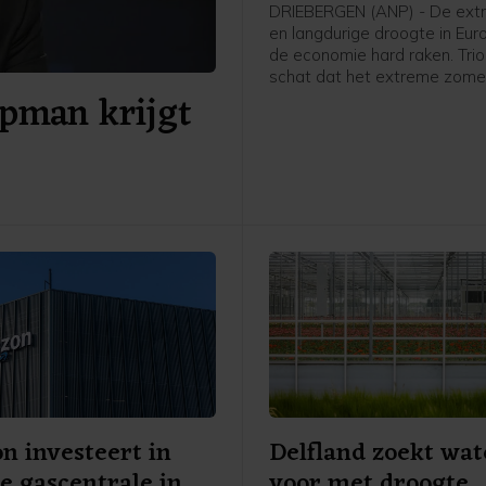
DRIEBERGEN (ANP) - De extr
en langdurige droogte in Eur
de economie hard raken. Tri
schat dat het extreme zome
pman krijgt
zelfs voor kan zorgen dat de
voorspelde economische gro
dit jaar volledig teniet word
 investeert in
Delfland zoekt wat
 gascentrale in
voor met droogte