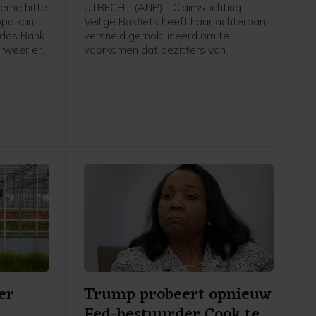
eme hitte
UTRECHT (ANP) - Claimstichting
opa kan
Veilige Bakfiets heeft haar achterban
odos Bank
versneld gemobiliseerd om te
rweer er
voorkomen dat bezitters van
 eerder
ondeugdelijke Babboe-fietsen geen
ei voor
compensatie meer kunnen krijgen bij
t gedaan.
een mogelijk faillissement van
Babboe-moederbedrijf Accell. De
fietsenfabrikant, tevens eigenaar van
de merken Batavus en Sparta, kreeg
woensdag uitstel van betaling van de
rechter. Zo'n surseance is vaak een
voorbode voor een bankroet.
er
Trump probeert opnieuw
Fed-bestuurder Cook te