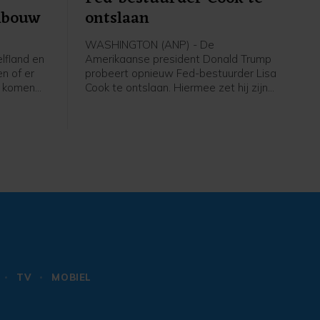
nbouw
ontslaan
WASHINGTON (ANP) - De
fland en
Amerikaanse president Donald Trump
n of er
probeert opnieuw Fed-bestuurder Lisa
n komen
Cook te ontslaan. Hiermee zet hij zijn
tuinders.
aanvallen op de onafhankelijkheid van
waterschap
de centrale bank door, schrijft
ie
persbureau Reuters op basis van een
oken, die
deze week door het Witte Huis
en
verstuurde brief. In juni weigerde het
water van
Hooggerechtshof Trump nog de
wagens
toestemming om Cook uit haar functie
te zetten.
TV
MOBIEL