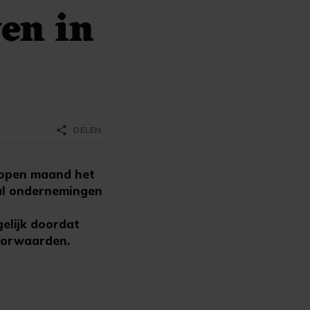
en in
share
DELEN
lopen maand het
al ondernemingen
elijk doordat
voorwaarden.