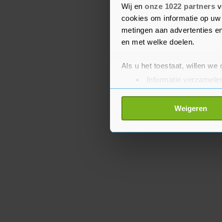
van ADP omdat er door 
Wij en
onze 1022 partners
v
cookies om informatie op uw 
kleiner deel van de eco
metingen aan advertenties en
en met welke doelen.
Als u het toestaat, willen we
Informatie verzamelen
Uw apparaat identific
Lees meer over hoe uw perso
Weigeren
toestemming op elk moment wi
Met cookies werkt onze websi
ons cookiebeleid bekijken en 