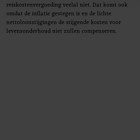
reiskostenvergoeding veelal niet. Dat komt ook
bezoek makkelijker en persoonlijker. Op
omdat de inflatie gestegen is en de lichte
onze cookiepagina kun je ons cookiebeleid bekijken en je
nettoloonstijgingen de stijgende kosten voor
gemaakte keuze altijd wijzigen of intrekken.
levensonderhoud niet zullen compenseren.