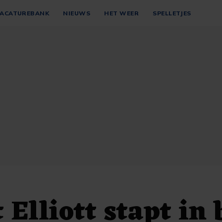
ACATUREBANK
NIEUWS
HET WEER
SPELLETJES
 Elliott stapt in 