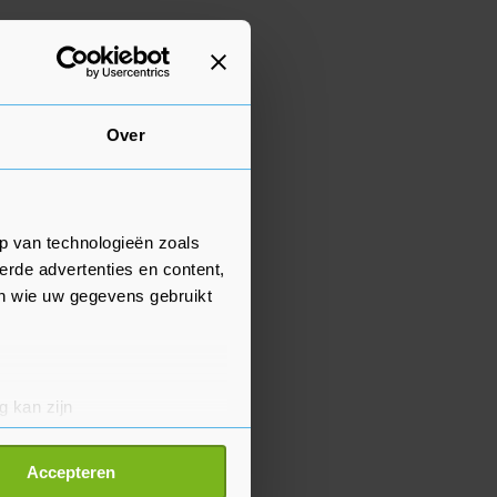
Over
p van technologieën zoals
erde advertenties en content,
en wie uw gegevens gebruikt
g kan zijn
erprinting)
t
detailgedeelte
in. U kunt uw
Accepteren