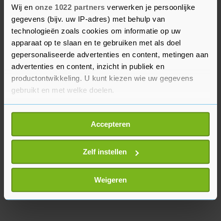
Wij en
onze 1022 partners
verwerken je persoonlijke
Netanyahu vond volgens Times of Israel een
gegevens (bijv. uw IP-adres) met behulp van
tegendemonstratie plaats. "Het platleggen van de
technologieën zoals cookies om informatie op uw
economie is een beloning voor Hamas",
apparaat op te slaan en te gebruiken met als doel
scandeerden deelnemers. Een betoger riep via
gepersonaliseerde advertenties en content, metingen aan
een megafoon dat "terreur zo wordt
advertenties en content, inzicht in publiek en
aangemoedigd".
productontwikkeling. U kunt kiezen wie uw gegevens
gebruikt en met welke doelen.
Als u het toestaat, willen we ook graag:
Accepteren
Informatie verzamelen over uw geografische
locatie, die tot een paar meter nauwkeurig kan zijn
Uw apparaat identificeren door het actief te
Zelf instellen
scannen op specifieke eigenschappen (fingerprinting)
Lees meer over hoe uw persoonlijke gegevens worden
Weigeren
verwerkt en stel uw voorkeuren in het
detailgedeelte
in.
U kunt uw toestemming op elk moment wijzigen of
intrekken in de Cookieverklaring.