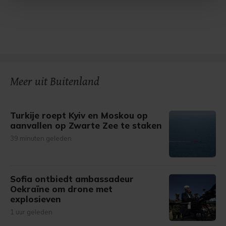
Met cookies werkt onze website beter en wordt jouw
bezoek makkelijker en persoonlijker. Op
onze cookiepagina kun je ons cookiebeleid bekijken en je
gemaakte keuze altijd wijzigen of intrekken.
Meer uit Buitenland
Turkije roept Kyiv en Moskou op
aanvallen op Zwarte Zee te staken
39 minuten geleden
Sofia ontbiedt ambassadeur
Oekraïne om drone met
explosieven
1 uur geleden