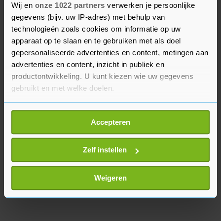
Wij en
onze 1022 partners
verwerken je persoonlijke
het wantrouwen, dat zou zijn ontstaan doordat
gegevens (bijv. uw IP-adres) met behulp van
eerdere afspraken in de ogen van medewerkers
technologieën zoals cookies om informatie op uw
telkens in hun nadeel werden geïnterpreteerd.
apparaat op te slaan en te gebruiken met als doel
gepersonaliseerde advertenties en content, metingen aan
De directie van TESO was niet direct bereikbaar
advertenties en content, inzicht in publiek en
voor commentaar.
productontwikkeling. U kunt kiezen wie uw gegevens
gebruikt en met welke doelen.
Als u het toestaat, willen we ook graag:
Accepteren
Informatie verzamelen over uw geografische
locatie, die tot een paar meter nauwkeurig kan zijn
Uw apparaat identificeren door het actief te
Zelf instellen
scannen op specifieke eigenschappen (fingerprinting)
Lees meer over hoe uw persoonlijke gegevens worden
Weigeren
verwerkt en stel uw voorkeuren in het
detailgedeelte
in.
U kunt uw toestemming op elk moment wijzigen of
intrekken in de Cookieverklaring.