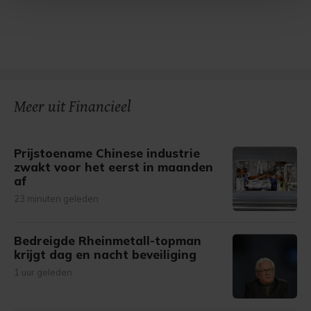
Met cookies werkt onze website beter en wordt jouw
bezoek makkelijker en persoonlijker. Op
onze cookiepagina kun je ons cookiebeleid bekijken en je
gemaakte keuze altijd wijzigen of intrekken.
Meer uit Financieel
Prijstoename Chinese industrie
zwakt voor het eerst in maanden
af
23 minuten geleden
Bedreigde Rheinmetall-topman
krijgt dag en nacht beveiliging
1 uur geleden