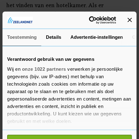
het vinden van een hotelkamer. Als er
bijvoorbeeld staat dat van een bepaald hotel nog
maar twee kamers beschikbaar zijn, moet dat wel
kloppen. Anders is er sprake van misleiding, licht
Toestemming
Details
Advertentie-instellingen
Ov
een woordvoerster toe.
Verantwoord gebruik van uw gegevens
Wij en
onze 1022 partners
verwerken je persoonlijke
gegevens (bijv. uw IP-adres) met behulp van
technologieën zoals cookies om informatie op uw
apparaat op te slaan en te gebruiken met als doel
gepersonaliseerde advertenties en content, metingen aan
advertenties en content, inzicht in publiek en
productontwikkeling. U kunt kiezen wie uw gegevens
gebruikt en met welke doelen.
Als u het toestaat, willen we ook graag: