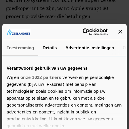
besturingssysteem iOS. Daarmee hopen ze ook
goedkoper uit te zijn, want Apple vraagt 30
procent provisie over die betalingen.
Het beleid van Apple rond de App Store ligt op
meer plaatsen onder vuur. Zo heeft het
Amerikaanse bedrijf Epic Games Apple, en ook
Toestemming
Details
Advertentie-instellingen
Ov
Google, al voor de rechter gedaagd over het
betalingsbeleid.
Verantwoord gebruik van uw gegevens
Wij en
onze 1022 partners
verwerken je persoonlijke
gegevens (bijv. uw IP-adres) met behulp van
technologieën zoals cookies om informatie op uw
apparaat op te slaan en te gebruiken met als doel
gepersonaliseerde advertenties en content, metingen aan
advertenties en content, inzicht in publiek en
productontwikkeling. U kunt kiezen wie uw gegevens
gebruikt en met welke doelen.