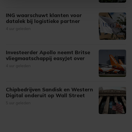
Met cookies werkt onze website beter en wordt jouw
ING waarschuwt klanten voor
bezoek makkelijker en persoonlijker. Op
datalek bij logistieke partner
onze cookiepagina kun je ons cookiebeleid bekijken en je
4 uur geleden
gemaakte keuze altijd wijzigen of intrekken.
Investeerder Apollo neemt Britse
vliegmaatschappij easyJet over
4 uur geleden
Chipbedrijven Sandisk en Western
Digital onderuit op Wall Street
5 uur geleden