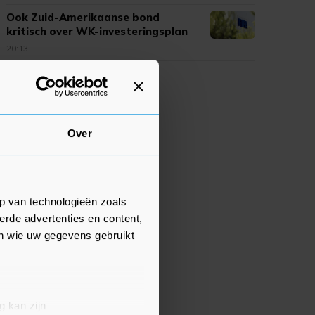
Ook Zuid-Amerikaanse bond
kritisch over WK-investeringsplan
FIFA
20:13
Over
p van technologieën zoals
erde advertenties en content,
en wie uw gegevens gebruikt
g kan zijn