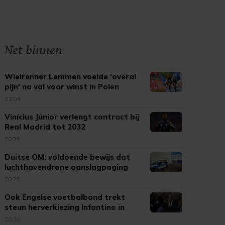
Net binnen
Wielrenner Lemmen voelde 'overal
pijn' na val voor winst in Polen
21:04
Vinícius Júnior verlengt contract bij
Real Madrid tot 2032
20:35
Duitse OM: voldoende bewijs dat
luchthavendrone aanslagpoging
was
20:25
Ook Engelse voetbalbond trekt
steun herverkiezing Infantino in
20:20