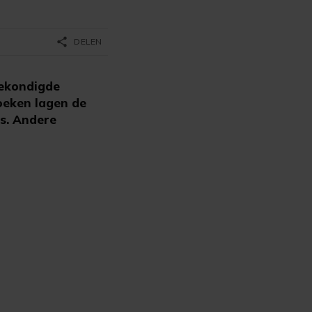
share
DELEN
gekondigde
oeken lagen de
us. Andere