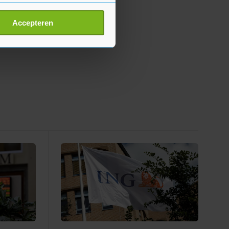
erprinting)
t
detailgedeelte
in. U kunt uw
Accepteren
p onze cookiepagina kun je