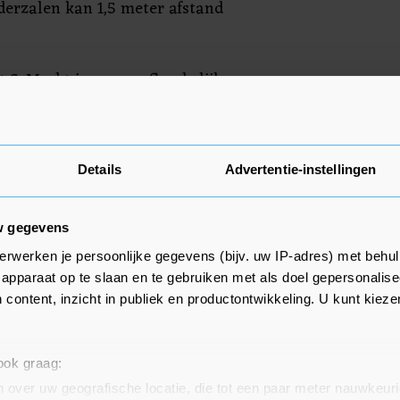
erzalen kan 1,5 meter afstand
 & Markt is een onafhankelijke
e toezicht houdt op mededinging,
 het consumentenrecht.
Details
Advertentie-instellingen
w gegevens
erwerken je persoonlijke gegevens (bijv. uw IP-adres) met behul
apparaat op te slaan en te gebruiken met als doel gepersonalise
 content, inzicht in publiek en productontwikkeling. U kunt kiez
 ook graag:
 over uw geografische locatie, die tot een paar meter nauwkeuri