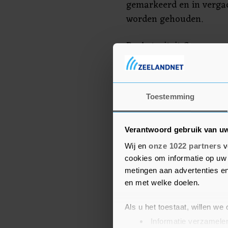
gemarkeerd en in vergad
worden gehouden.
De Autoriteit Consument
publieke organisatie di
de telecommunicatie en
Toestemming
Verantwoord gebruik van u
Wij en
onze 1022 partners
v
cookies om informatie op uw 
metingen aan advertenties en
en met welke doelen.
Als u het toestaat, willen we
Informatie verzamelen