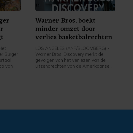
ger
Warner Bros. boekt
er
minder omzet door
gt
verlies basketbalrechten
Het
LOS ANGELES (ANP/BLOOMBERG) -
er Burger
Warner Bros. Discovery merkt de
artaal
gevolgen van het verliezen van de
op van
uitzendrechten van de Amerikaanse
 van zijn
basketbalcompetitie en het uitblijven
ant Brands
van groot filmsucces. Het
 de eerste
moederbedrijf van onder meer HBO,
 en winst,
TNT en CNN heeft het afgelopen
bij
kwartaal minder omzet geboekt dan in
dezelfde periode een jaar geleden.