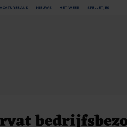
ACATUREBANK
NIEUWS
HET WEER
SPELLETJES
vat bedrijfsbez