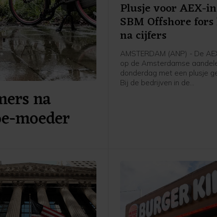
Plusje voor AEX-in
SBM Offshore fors
na cijfers
AMSTERDAM (ANP) - De AEX
op de Amsterdamse aandele
donderdag met een plusje ge
Bij de bedrijven in de
ers na
hoofdgraadmeter was de ma
oliedienstverlener SBM Offs
boe-moeder
sterke stijger na goed ontv
cijfers en vooruitzichten.