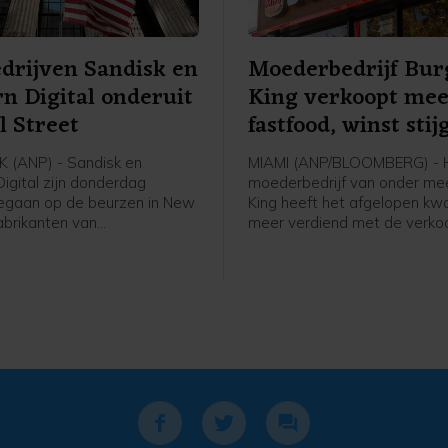
drijven Sandisk en
Moederbedrijf Bur
n Digital onderuit
King verkoopt me
l Street
fastfood, winst stij
 (ANP) - Sandisk en
MIAMI (ANP/BLOOMBERG) - 
igital zijn donderdag
moederbedrijf van onder me
egaan op de beurzen in New
King heeft het afgelopen kw
abrikanten van
meer verdiend met de verko
chips en
Whoppers en ander fastfood
agapparatuur deden
ketens. Het bedrijf, Restaur
 kwartaal opnieuw goede
International (RBI), boekte in
r de sterke groei van
helft van dit jaar meer omzet
rs voor kunstmatige
mede door goede resultaten 
tie (AI). De vooruitzichten van
Burger King.
ijven voor het huidige
voldeden echter niet aan de
tverwachtingen. Sandisk
procent en Western Digital
procent kwijt. Beide