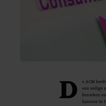
D
e ACM heef
een veilige 
bezoeken en
kantoor in 