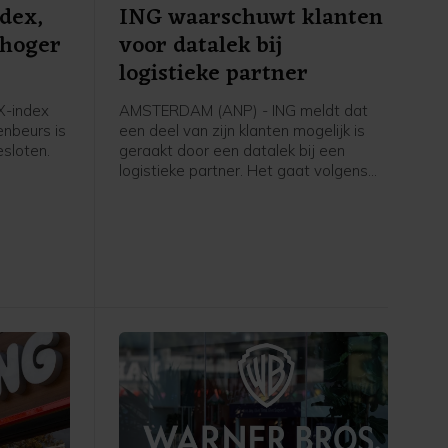
dex,
ING waarschuwt klanten
 hoger
voor datalek bij
logistieke partner
-index
AMSTERDAM (ANP) - ING meldt dat
nbeurs is
een deel van zijn klanten mogelijk is
sloten.
geraakt door een datalek bij een
logistieke partner. Het gaat volgens
ritieme
de bank om een groep klanten die met
hore een
gespaarde punten bij ING een fysiek
angen
product heeft besteld dat is
thuisbezorgd, bijvoorbeeld een koffer
of barbecue. Bankrekeningen,
betaalgegevens, spaargelden,
financiële gegevens of inloggegevens
van klanten en de systemen van ING
zouden er niet bij betrokken zijn.