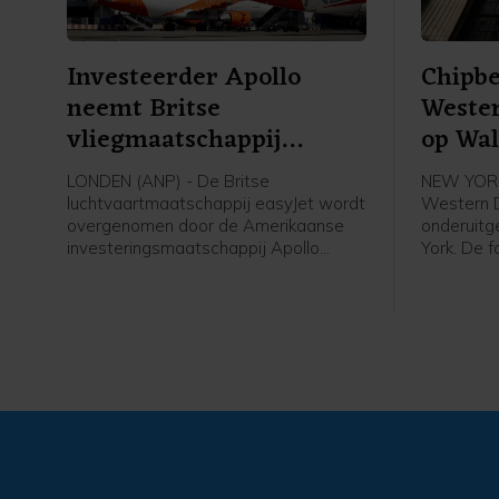
Investeerder Apollo
Chipbe
neemt Britse
Wester
vliegmaatschappij
op Wal
easyJet over
LONDEN (ANP) - De Britse
NEW YORK
luchtvaartmaatschappij easyJet wordt
Western D
overgenomen door de Amerikaanse
onderuitg
investeringsmaatschappij Apollo
York. De f
Global Management voor een bedrag
geheugen
van 5,7 miljard pond, omgerekend ruim
dataopsl
6,6 miljard euro. Apollo betaalt 7,15
afgelopen
pond per aandeel in contanten voor
zaken doo
easyJet.
datacente
intelligen
beide bedr
kwartaal 
hoge mark
zakte 13 
raakte 19 