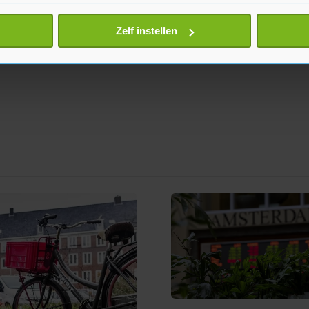
eren door het actief te scannen op specifieke eigenschappen (fing
onlijke gegevens worden verwerkt en stel uw voorkeuren in he
Zelf instellen
jzigen of intrekken in de Cookieverklaring.
te beter en wordt jouw bezoek makkelijker en persoonlijker. O
je gemaakte keuze altijd wijzigen of intrekken.