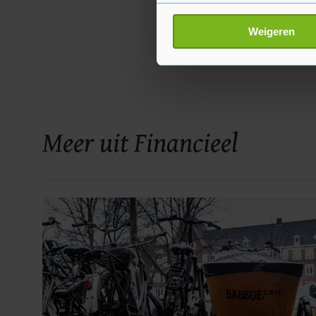
Uw apparaat identific
Lees meer over hoe uw perso
Weigeren
toestemming op elk moment wi
Met cookies werkt onze websi
ons cookiebeleid bekijken en 
Meer uit Financieel