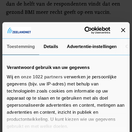
dan de helft van de respondenten vindt dat een
gezond BMI meer recht geeft op een vaccin.
Volgens de onderzoekers zijn leeftijd en cruciale
beroepen factoren van ondergeschikt belang.
"Verplegers of onderwijzers worden niet sneller
Toestemming
Details
Advertentie-instellingen
Ov
een vaccin gegund dan een administratief
medewerker of een werkloze."
Verantwoord gebruik van uw gegevens
Wij en
onze 1022 partners
verwerken je persoonlijke
gegevens (bijv. uw IP-adres) met behulp van
technologieën zoals cookies om informatie op uw
apparaat op te slaan en te gebruiken met als doel
gepersonaliseerde advertenties en content, metingen aan
advertenties en content, inzicht in publiek en
productontwikkeling. U kunt kiezen wie uw gegevens
gebruikt en met welke doelen.