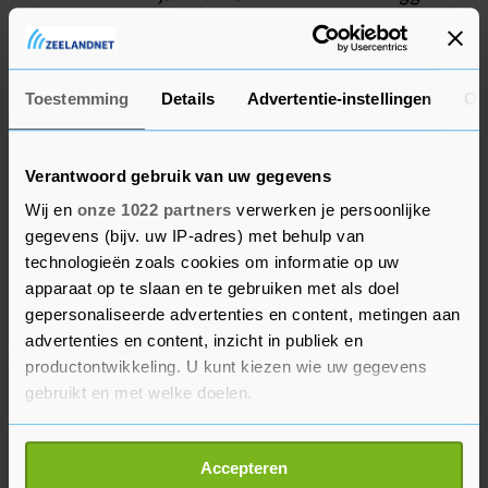
voor de lange termijn interessant om te beleggen
in die bedrijven. Dan kan het vliegwiel gaan
draaien, denk ik."
Toestemming
Details
Advertentie-instellingen
Ov
Nu belegt Achmea slechts 20 miljoen euro in
defensie, een fractie van de ruim 40 miljard euro
Verantwoord gebruik van uw gegevens
aan eigen beleggingen van de verzekeraar. Maar
Wij en
onze 1022 partners
verwerken je persoonlijke
het moederbedrijf van merken als Centraal
gegevens (bijv. uw IP-adres) met behulp van
Beheer, FBTO en Interpolis is bereid dit uit te
technologieën zoals cookies om informatie op uw
breiden tot "een veelvoud" van wat er nu in
apparaat op te slaan en te gebruiken met als doel
gepersonaliseerde advertenties en content, metingen aan
defensie wordt belegd. "Dat kunnen substantiële
advertenties en content, inzicht in publiek en
bedragen zijn", zegt Tetteroo.
productontwikkeling. U kunt kiezen wie uw gegevens
gebruikt en met welke doelen.
Achmea sluit bij zijn beleggingsbeleid bedrijven
uit die werken aan controversiële wapens, zoals
Als u het toestaat, willen we ook graag:
kernwapens, chemische wapens of
Accepteren
Informatie verzamelen over uw geografische