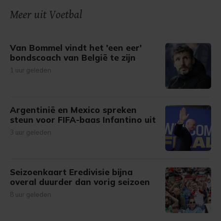
onze cookiepagina kun je ons cookiebeleid bekijken en je
Meer uit Voetbal
gemaakte keuze altijd wijzigen of intrekken.
Van Bommel vindt het 'een eer'
bondscoach van België te zijn
1 uur geleden
Argentinië en Mexico spreken
steun voor FIFA-baas Infantino uit
3 uur geleden
Seizoenkaart Eredivisie bijna
overal duurder dan vorig seizoen
8 uur geleden