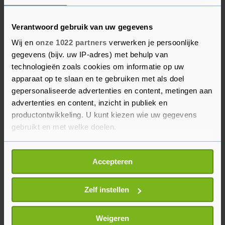
hiermee nu al het totaal aantal explosies van
vorig jaar. In 2022 bedroeg het totaal aantal
Verantwoord gebruik van uw gegevens
explosies 41. Bij incidenten die gericht zijn op
Wij en
onze 1022 partners
verwerken je persoonlijke
panden kan het noodzakelijk zijn om het pand
gegevens (bijv. uw IP-adres) met behulp van
tijdelijk te sluiten. In 2023 is dat 18 keer gebeurd.
technologieën zoals cookies om informatie op uw
apparaat op te slaan en te gebruiken met als doel
gepersonaliseerde advertenties en content, metingen aan
Een aantal andere wijken in Rotterdam, zoals het
advertenties en content, inzicht in publiek en
Centrum, Feijenoord, Delfshaven, IJsselmonde en
productontwikkeling. U kunt kiezen wie uw gegevens
Charlois, waren al aangewezen als risicogebied.
gebruikt en met welke doelen.
Bij preventief fouilleren kan iemand zonder
concrete verdenking gefouilleerd worden.
Als u het toestaat, willen we ook graag:
Accepteren
Informatie verzamelen over uw geografische
locatie, die tot een paar meter nauwkeurig kan zijn
Uw apparaat identificeren door het actief te
Zelf instellen
scannen op specifieke eigenschappen (fingerprinting)
Lees meer over hoe uw persoonlijke gegevens worden
Weigeren