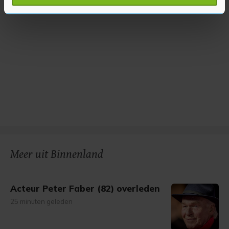
verwerkt en stel uw voorkeuren in het
detailgedeelte
in.
U kunt uw toestemming op elk moment wijzigen of
intrekken in de Cookieverklaring.
Met cookies werkt onze website beter en wordt jouw
bezoek makkelijker en persoonlijker. Op
onze cookiepagina kun je ons cookiebeleid bekijken en je
gemaakte keuze altijd wijzigen of intrekken.
Meer uit Binnenland
Acteur Peter Faber (82) overleden
25 minuten geleden