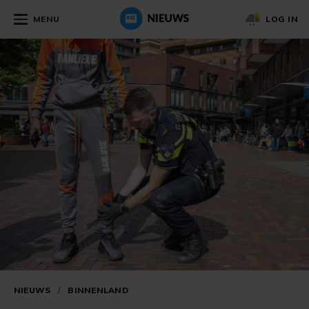
MENU
LOG IN
NIEUWS
/
BINNENLAND