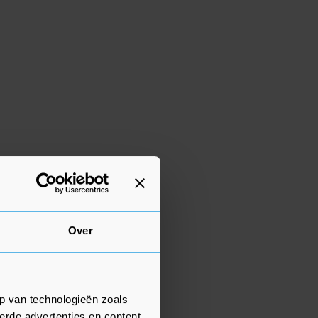
Over
p van technologieën zoals
erde advertenties en content,