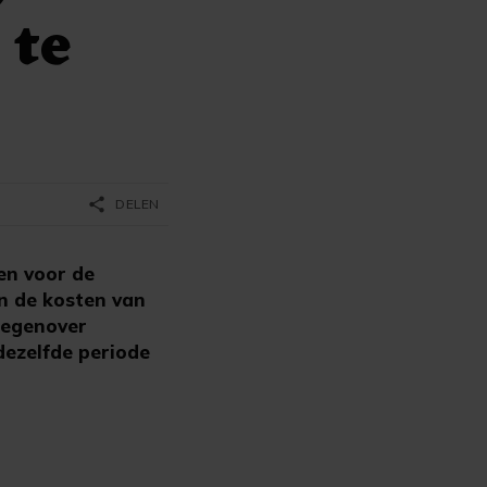
 te
share
DELEN
en voor de
n de kosten van
rtegenover
dezelfde periode