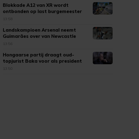
Blokkade A12 van XR wordt
ontbonden op last burgemeester
13:58
Landskampioen Arsenal neemt
Guimarães over van Newcastle
United
13:56
Hongaarse partij draagt oud-
topjurist Baka voor als president
13:50