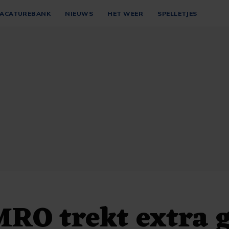
ACATUREBANK
NIEUWS
HET WEER
SPELLETJES
RO trekt extra g