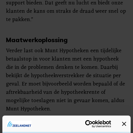
support bieden. Dat geeft nu lucht en biedt onze
klanten de kans om straks de draad weer snel op
te pakken."
Maatwerkoplossing
Verder last ook Munt Hypotheken een tijdelijke
betaalstop in voor klanten met een hypotheek
die in de problemen denken te komen. Daarbij
bekijkt de hypotheekverstrekker de situatie per
geval. Er moet bijvoorbeeld worden bepaald of de
aftrekbaarheid van de hypotheekrente of
mogelijke toeslagen niet in gevaar komen, aldus
Munt Hypotheken.
Rabobank houdt de situatie vooralsnog in de
gaten. Een woordvoerster kan nog geen concreet