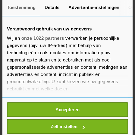
nieuws naar buiten brengen. "Mogelijk komen wij
Toestemming
Details
Advertentie-instellingen
Ov
later ook nog met een aankondiging, maar daar
kan ik nu nog niks over zeggen." Ze raadt
Verantwoord gebruik van uw gegevens
klanten bij vragen aan om contact op te nemen
Wij en
onze 1022 partners
verwerken je persoonlijke
met de bank.
gegevens (bijv. uw IP-adres) met behulp van
technologieën zoals cookies om informatie op uw
ING komt voor particuliere klanten niet met een
apparaat op te slaan en te gebruiken met als doel
speciale regeling vanwege het coronavirus, maar
gepersonaliseerde advertenties en content, metingen aan
benadrukt consumenten al langer de
advertenties en content, inzicht in publiek en
mogelijkheid te bieden om maatwerkoplossingen
productontwikkeling. U kunt kiezen wie uw gegevens
gebruikt en met welke doelen.
te bespreken. Als klanten zich zorgen maken
over gemiste betalingen of het binnenkort niet
Als u het toestaat, willen we ook graag:
kunnen betalen van de hypotheeklasten, kunnen
Accepteren
Informatie verzamelen over uw geografische
zij altijd bij de bank aankloppen.
locatie, die tot een paar meter nauwkeurig kan zijn
Uw apparaat identificeren door het actief te
Zelf instellen
scannen op specifieke eigenschappen (fingerprinting)