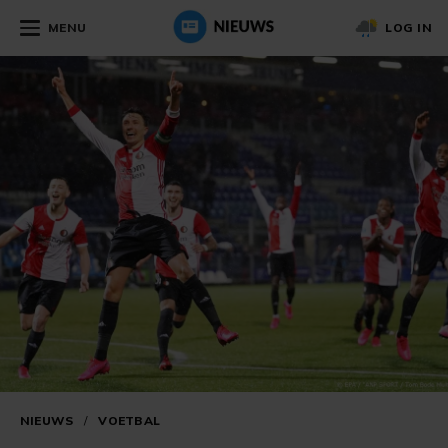
MENU
LOG IN
NIEUWS
/
VOETBAL