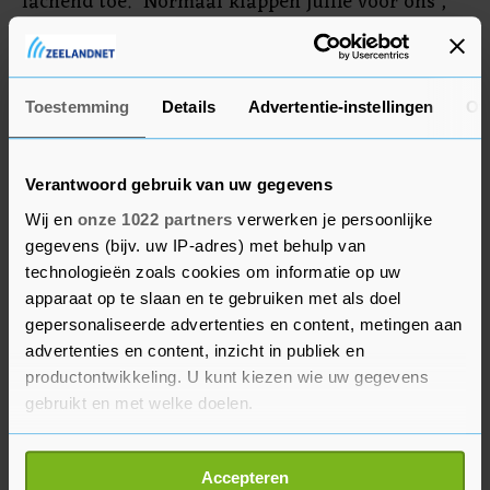
lachend toe. "Normaal klappen jullie voor ons",
aldus Jordens Peters van Willem II. "Maar nu
klappen wij voor jullie", besluiten de achttien
aanvoerders samen.
Toestemming
Details
Advertentie-instellingen
Ov
Verantwoord gebruik van uw gegevens
Wij en
onze 1022 partners
verwerken je persoonlijke
gegevens (bijv. uw IP-adres) met behulp van
technologieën zoals cookies om informatie op uw
apparaat op te slaan en te gebruiken met als doel
gepersonaliseerde advertenties en content, metingen aan
advertenties en content, inzicht in publiek en
productontwikkeling. U kunt kiezen wie uw gegevens
gebruikt en met welke doelen.
Als u het toestaat, willen we ook graag:
Accepteren
Informatie verzamelen over uw geografische