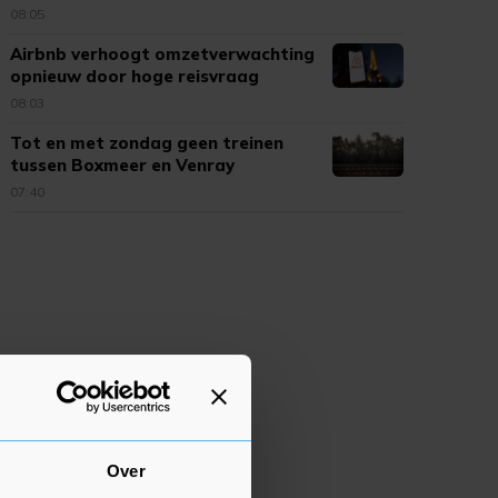
08:05
Airbnb verhoogt omzetverwachting
opnieuw door hoge reisvraag
08:03
Tot en met zondag geen treinen
tussen Boxmeer en Venray
07:40
Over