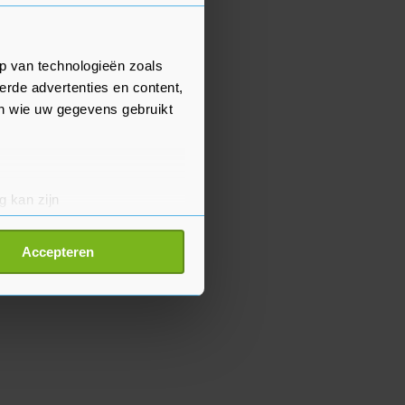
p van technologieën zoals
erde advertenties en content,
en wie uw gegevens gebruikt
g kan zijn
erprinting)
t
detailgedeelte
in. U kunt uw
Accepteren
p onze cookiepagina kun je