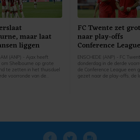
erslaat
FC Twente zet grot
urne, maar laat
naar play-offs
ansen liggen
Conference Leagu
M (ANP) - Ajax heeft
ENSCHEDE (ANP) - FC Twent
 om Shelbourne op grote
donderdag in de derde voor
d te zetten in het thuisduel
de Conference League een g
rde voorronde van de
gezet naar de play-offs, de 
e League. De club uit
kwalificatieronde voor het
 was veel sterker dan de
hoofdtoernooi. In Enschede
 uit Ierland dan de
6-0 gewonnen van FC DAC 1
ng doet vermoeden (3-1).
Slowakije.