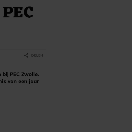
j PEC
share
DELEN
bij PEC Zwolle.
nis van een jaar