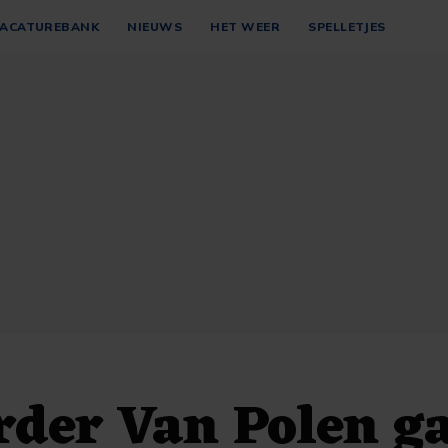
ACATUREBANK
NIEUWS
HET WEER
SPELLETJES
der Van Polen g