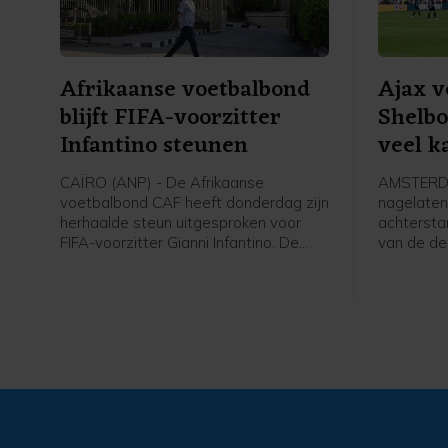
Afrikaanse voetbalbond
Ajax v
blijft FIFA-voorzitter
Shelbo
Infantino steunen
veel k
CAÏRO (ANP) - De Afrikaanse
AMSTERDA
voetbalbond CAF heeft donderdag zijn
nagelaten
herhaalde steun uitgesproken voor
achterstan
FIFA-voorzitter Gianni Infantino. De
van de de
positie van Infantino ligt onder vuur
Conferenc
door het, inmiddels ingetrokken,
Amsterdam
investeringsplan rond het WK voetbal.
bezoekers
overwinni