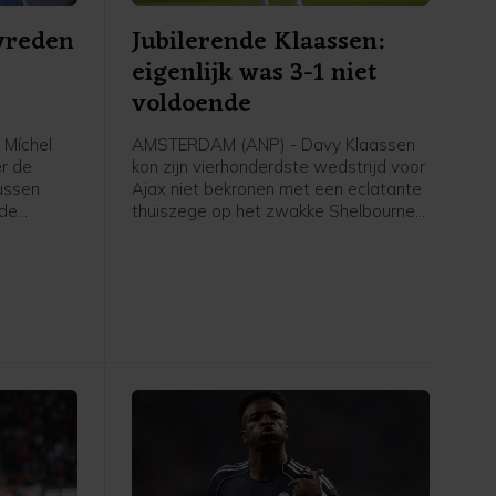
evreden
Jubilerende Klaassen:
eigenlijk was 3-1 niet
voldoende
 Míchel
AMSTERDAM (ANP) - Davy Klaassen
er de
kon zijn vierhonderdste wedstrijd voor
tussen
Ajax niet bekronen met een eclatante
rde
thuiszege op het zwakke Shelbourne
e League.
in de derde voorronde van de
und", zei
Conference League. "Eigenlijk is 3-1
. "We
tegen deze tegenstander niet
kansen
voldoende", zei hij in de catacomben
uur lieten
van de Johan Cruijff ArenA. "We
en in
moeten gewoon ons ding blijven doen
 scoren na
en niet meegaan met het niveau van
ed."
de tegenstander."