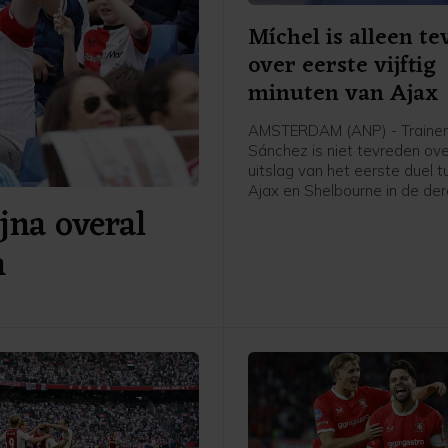
Míchel is alleen t
over eerste vijftig
minuten van Ajax
AMSTERDAM (ANP) - Trainer
Sánchez is niet tevreden ov
uitslag van het eerste duel 
Ajax en Shelbourne in de de
jna overal
voorronde van de Conferenc
"Het resultaat had beter gek
n
hij na een thuiszege van 3-1
hebben vijftig minuten veel 
gecreëerd. In het laatste half
we onze tegenstander adem
balbezit en lieten we ze nog
een counter. Dat was niet go