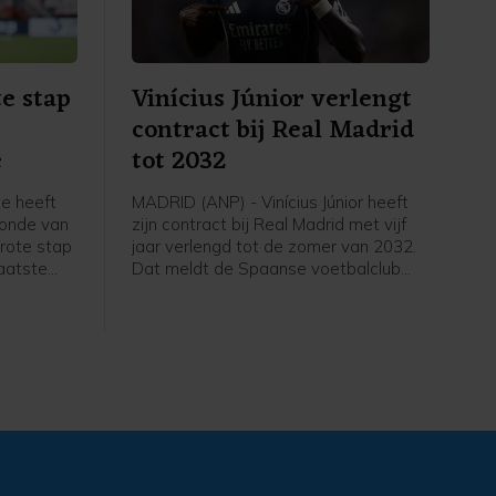
e stap
Vinícius Júnior verlengt
contract bij Real Madrid
e
tot 2032
e heeft
MADRID (ANP) - Vinícius Júnior heeft
ronde van
zijn contract bij Real Madrid met vijf
rote stap
jaar verlengd tot de zomer van 2032.
laatste
Dat meldt de Spaanse voetbalclub
donderdag op zijn website. De 26-
 werd met
jarige Braziliaanse vleugelaanvaller
904 uit
speelt sinds 2018 voor Real en had
een contract dat na komend seizoen
af zou lopen.