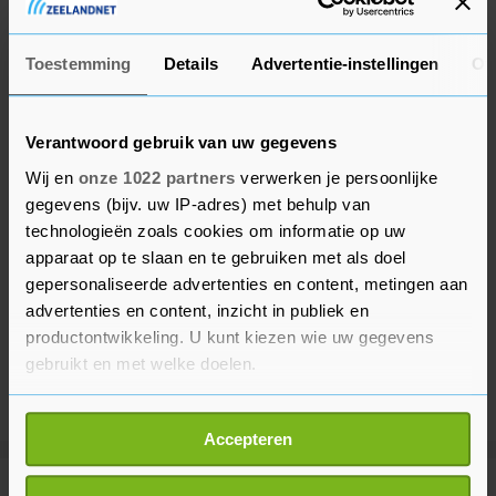
Heerenveen passeert op de ranglijst.
Toestemming
Details
Advertentie-instellingen
Ov
Verantwoord gebruik van uw gegevens
Wij en
onze 1022 partners
verwerken je persoonlijke
gegevens (bijv. uw IP-adres) met behulp van
technologieën zoals cookies om informatie op uw
apparaat op te slaan en te gebruiken met als doel
gepersonaliseerde advertenties en content, metingen aan
advertenties en content, inzicht in publiek en
productontwikkeling. U kunt kiezen wie uw gegevens
gebruikt en met welke doelen.
Als u het toestaat, willen we ook graag:
Accepteren
Informatie verzamelen over uw geografische
locatie, die tot een paar meter nauwkeurig kan zijn