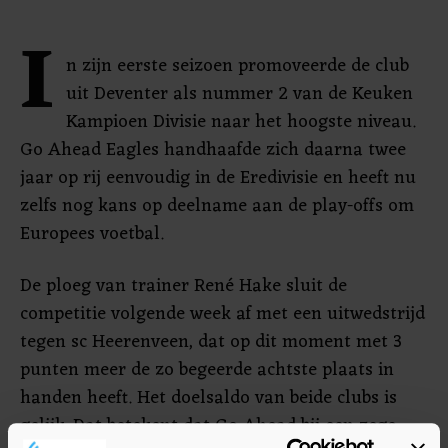
I
n zijn eerste seizoen promoveerde de club
uit Deventer als nummer 2 van de Keuken
Kampioen Divisie naar het hoogste niveau.
Go Ahead Eagles handhaafde zich daarna twee
jaar op rij eenvoudig in de Eredivisie en heeft nu
zelfs nog kans op deelname aan de play-offs om
Europees voetbal.
De ploeg van trainer René Hake sluit de
competitie volgende week af met een uitwedstrijd
tegen sc Heerenveen, dat op dit moment met 3
punten meer de zo begeerde achtste plaats in
handen heeft. Het doelsaldo van beide clubs is
gelijk. Dat betekent dat Go Ahead bij een zege