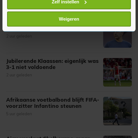
Meer uit Voetbal
Uw apparaat identificeren door het actief te
Zelf instellen
scannen op specifieke eigenschappen (fingerprinting)
Lees meer over hoe uw persoonlijke gegevens worden
Weigeren
Míchel is alleen tevreden over
verwerkt en stel uw voorkeuren in het
detailgedeelte
in.
eerste vijftig minuten van Ajax
U kunt uw toestemming op elk moment wijzigen of
2 uur geleden
intrekken in de Cookieverklaring.
Met cookies werkt onze website beter en wordt jouw
Jubilerende Klaassen: eigenlijk was
bezoek makkelijker en persoonlijker. Op
3-1 niet voldoende
onze cookiepagina kun je ons cookiebeleid bekijken en je
2 uur geleden
gemaakte keuze altijd wijzigen of intrekken.
Afrikaanse voetbalbond blijft FIFA-
voorzitter Infantino steunen
5 uur geleden